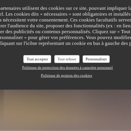
partenaires utilisent des cookies sur ce site, pouvant impliquer 
l. Les cookies dits « nécessaires » sont obligatoires et installés
 Morien
fs nécessitent votre consentement. Ces cookies facultatifs serven
er l'audience du site, proposer des fonctionnalités (ex : en lie
er des publicités ou contenus personnalisés. Cliquez sur « Tout
ersonnaliser » pour gérer vos préférences. Vous pouvez modifier
iquant sur l'icône représentant un cookie en bas à gauche des p
UE
Tout accepter
Tout refuser
Personnaliser
Politique de protection des données à caractère personnel
Politique de gestion des cookies