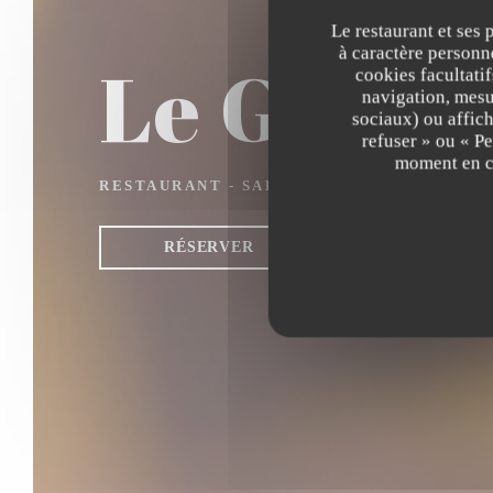
Le restaurant et ses 
à caractère personne
Le Grand
cookies facultati
navigation, mesur
sociaux) ou affich
refuser » ou « P
moment en cl
RESTAURANT - SALON DE THÉ
|
DUNKERQ
RÉSERVER