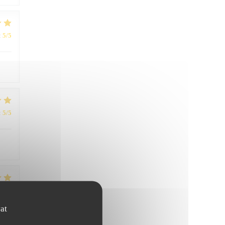
:
5
/5
:
5
/5
:
5
/5
at