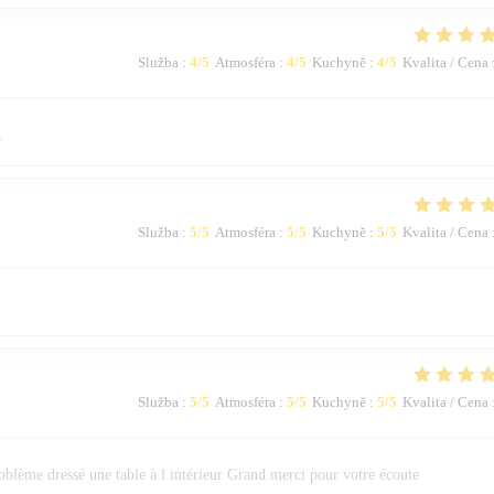
Služba
:
4
/5
Atmosféra
:
4
/5
Kuchyně
:
4
/5
Kvalita / Cena
.
Služba
:
5
/5
Atmosféra
:
5
/5
Kuchyně
:
5
/5
Kvalita / Cena
Služba
:
5
/5
Atmosféra
:
5
/5
Kuchyně
:
5
/5
Kvalita / Cena
roblème dressé une table à l intérieur Grand merci pour votre écoute