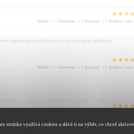
Služba
:
5
/5
Atmosféra
:
5
/5
Kuchyně
:
5
/5
Kvalita / Cena
rveur sympathique repas délicieux et à un bon rapport qualité prix
Služba
:
5
/5
Atmosféra
:
4
/5
Kuchyně
:
5
/5
Kvalita / Cena
Služba
:
5
/5
Atmosféra
:
5
/5
Kuchyně
:
5
/5
Kvalita / Cena
ato stránka využívá cookies a dává ti na výběr, co chceš aktivov