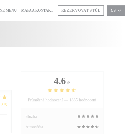
((OTEVŘE SE V NOVÉM OKNĚ))
NE MENU
MAPA A KONTAKT
REZERVOVAT STŮL
CS
ŘE SE V NOVÉM OKNĚ))
4.6
/5
Průměrné hodnocení —
1835 hodnoceni
:
5
/5
Služba
Atmosféra