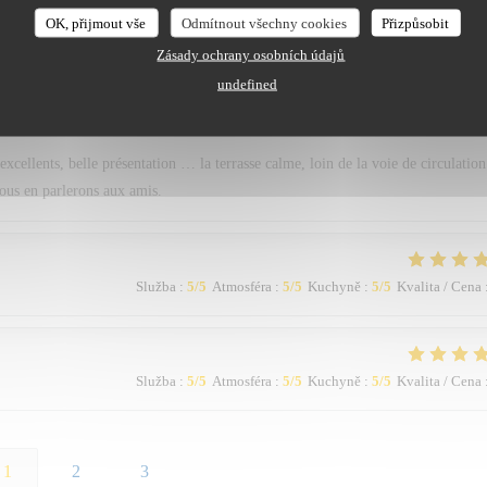
OK, přijmout vše
Odmítnout všechny cookies
Přizpůsobit
Zásady ochrany osobních údajů
undefined
Služba
:
5
/5
Atmosféra
:
5
/5
Kuchyně
:
5
/5
Kvalita / Cena
 excellents, belle présentation … la terrasse calme, loin de la voie de circulation
nous en parlerons aux amis.
Služba
:
5
/5
Atmosféra
:
5
/5
Kuchyně
:
5
/5
Kvalita / Cena
Služba
:
5
/5
Atmosféra
:
5
/5
Kuchyně
:
5
/5
Kvalita / Cena
1
2
3