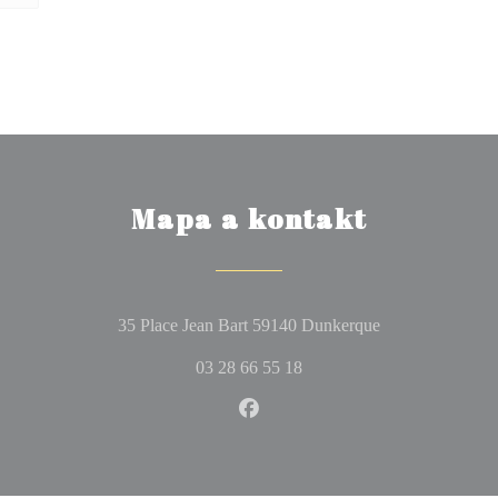
Mapa a kontakt
((otevře se v no
35 Place Jean Bart 59140 Dunkerque
03 28 66 55 18
Facebook ((otevře se v novém 