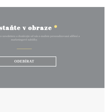
staňte v obraze
*
ho newsletteru a dostávejte od nás e-mailem personalizovaná sdělení a
marketingové nabídky.
ODEBÍRAT
 V NOVÉM OKNĚ))