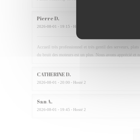
Pierre
D
2026-08-01
- 19:15 - Hosté 2
Accueil très professionnel et très gentil des serveurs, plats
du bruit des moteurs est un plus. Nous avons apprécié et 
CATHERINE
D
2026-08-01
- 20:00 - Hosté 2
San
A
2026-08-01
- 19:45 - Hosté 2