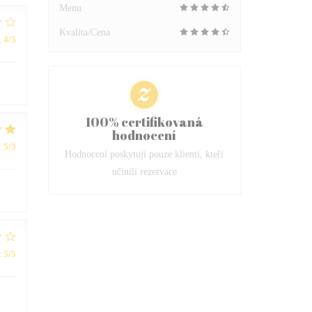
Menu
Kvalita/Cena
:
4
/5
100% certifikovaná
hodnocení
:
5
/5
Hodnocení poskytují pouze klienti, kteří
učinili rezervace
:
5
/5