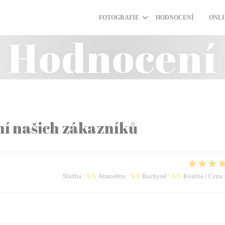
FOTOGRAFIE
HODNOCENÍ
ONLI
((OTEV
Hodnocení
í našich zákazníků
Služba
:
5
/5
Atmosféra
:
5
/5
Kuchyně
:
5
/5
Kvalita / Cena