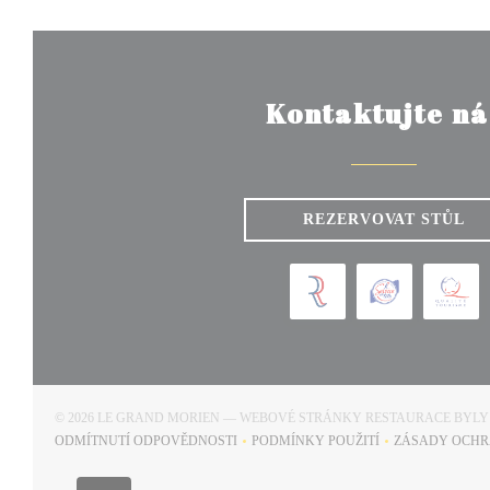
Kontaktujte ná
REZERVOVAT STŮL
© 2026 LE GRAND MORIEN — WEBOVÉ STRÁNKY RESTAURACE BYL
ODMÍTNUTÍ ODPOVĚDNOSTI
PODMÍNKY POUŽITÍ
ZÁSADY OCHR
((OTEVŘE SE V NOVÉM OKNĚ))
((OTEVŘE SE V NOVÉM OK