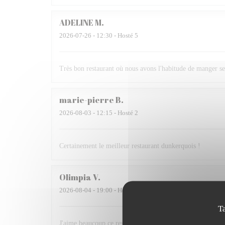
ADELINE
M
2026-07-26
- 12:30 - Hosté 5
Très bon restaurant où nous avons l'habitude de manger se
marie-pierre
B
2026-08-03
- 12:15 - Hosté 2
Certainement le meilleur restaurant dunkerquois !
Olimpia
V
2026-08-04
- 19:00 - Hosté 3
T
J'aime beaucoup ce restaurant! Je recommande!