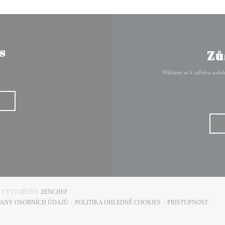
s
Zů
Přihlaste se k odběru naše
((OTEVŘE SE V NOVÉM OKNĚ))
Y VYTVOŘENY
ZENCHEF
ANY OSOBNÍCH ÚDAJŮ
POLITIKA OHLEDNĚ COOKIES
PRISTUPNOST
NĚ))
((OTEVŘE SE V NOVÉM OKNĚ))
((OTEVŘE SE V NOVÉM OKNĚ))
((OTEVŘE SE