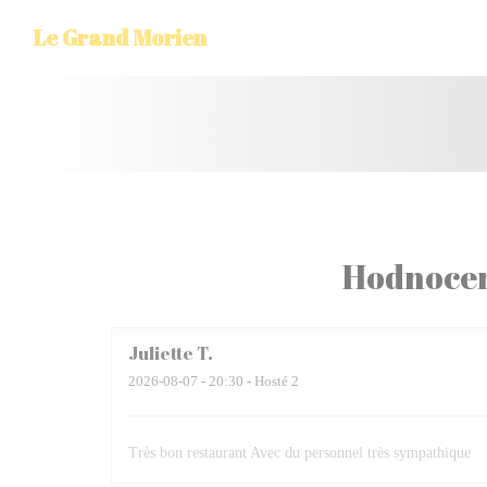
Panel pro správu cookies
Le Grand Morien
Hodnocen
Juliette
T
2026-08-07
- 20:30 - Hosté 2
Très bon restaurant Avec du personnel très sympathique