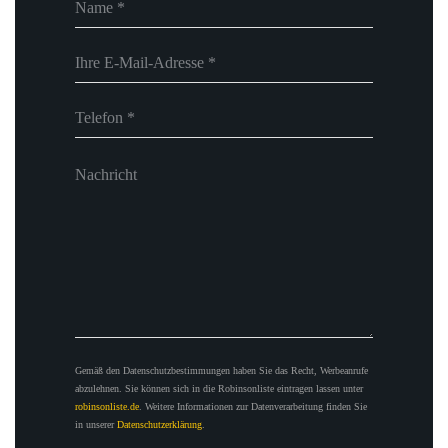
Gemäß den Datenschutzbestimmungen haben Sie das Recht, Werbeanrufe
abzulehnen. Sie können sich in die Robinsonliste eintragen lassen unter
robinsonliste.de
. Weitere Informationen zur Datenverarbeitung finden Sie
in unserer
Datenschutzerklärung
.