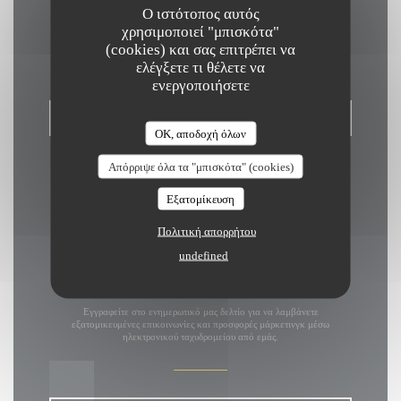
Ο ιστότοπος αυτός
Επικοινωνήστε μαζί μας
χρησιμοποιεί "μπισκότα"
(cookies) και σας επιτρέπει να
ελέγξετε τι θέλετε να
ενεργοποιήσετε
ΚΆΝΤΕ ΚΡΆΤΗΣΗ ΤΡΑΠΕΖΙΟΎ
OK, αποδοχή όλων
Απόρριψε όλα τα "μπισκότα" (cookies)
Εξατομίκευση
Πολιτική απορρήτου
undefined
Μείνετε ενημερωμένοι
*
Εγγραφείτε στο ενημερωτικό μας δελτίο για να λαμβάνετε
εξατομικευμένες επικοινωνίες και προσφορές μάρκετινγκ μέσω
ηλεκτρονικού ταχυδρομείου από εμάς.