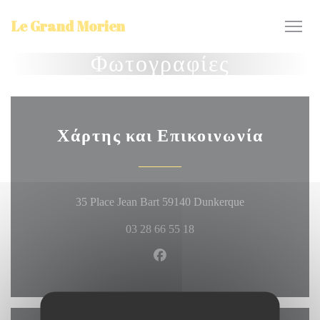
Πίνακας διαχείρισης "Μπισκότων" (Cookies)
Le Grand Morien
Φωτογραφίες
Χάρτης και Επικοινωνία
((ανοίγει σε νέο
35 Place Jean Bart 59140 Dunkerque
03 28 66 55 18
Facebook ((ανοίγει σε νέο πα