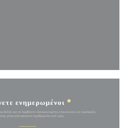
 παράθυρο))
ράθυρο))
νετε ενημερωμένοι
*
ας δελτίο για να λαμβάνετε εξατομικευμένες επικοινωνίες και προσφορές
ινγκ μέσω ηλεκτρονικού ταχυδρομείου από εμάς.