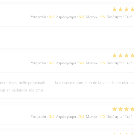
Υπηρεσία
:
5
/5
Ατμόσφαιρα
:
5
/5
Μενού
:
5
/5
Ποιότητα / Τιμή
Υπηρεσία
:
5
/5
Ατμόσφαιρα
:
5
/5
Μενού
:
5
/5
Ποιότητα / Τιμή
 excellents, belle présentation … la terrasse calme, loin de la voie de circulation
nous en parlerons aux amis.
Υπηρεσία
:
5
/5
Ατμόσφαιρα
:
5
/5
Μενού
:
5
/5
Ποιότητα / Τιμή