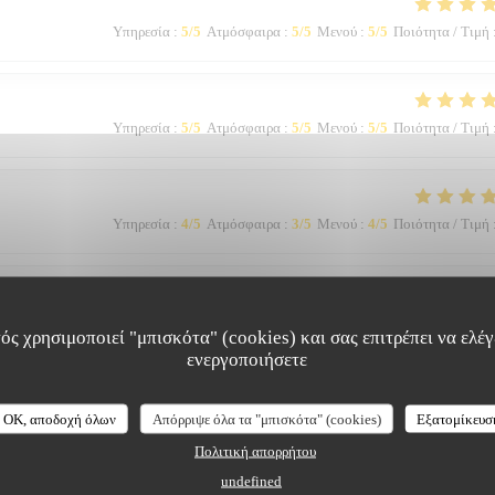
Υπηρεσία
:
5
/5
Ατμόσφαιρα
:
5
/5
Μενού
:
5
/5
Ποιότητα / Τιμή
Υπηρεσία
:
5
/5
Ατμόσφαιρα
:
5
/5
Μενού
:
5
/5
Ποιότητα / Τιμή
Υπηρεσία
:
4
/5
Ατμόσφαιρα
:
3
/5
Μενού
:
4
/5
Ποιότητα / Τιμή
Υπηρεσία
:
5
/5
Ατμόσφαιρα
:
3
/5
Μενού
:
5
/5
Ποιότητα / Τιμή
ός χρησιμοποιεί "μπισκότα" (cookies) και σας επιτρέπει να ελέγξ
ενεργοποιήσετε
OK, αποδοχή όλων
Απόρριψε όλα τα "μπισκότα" (cookies)
Εξατομίκευσ
Πολιτική απορρήτου
undefined
Υπηρεσία
:
5
/5
Ατμόσφαιρα
:
5
/5
Μενού
:
5
/5
Ποιότητα / Τιμή