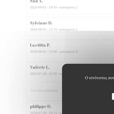
San
A
2026-08-01
- 19:45 - καλεσμένοι 2
Sylviane
D
2026-08-02
- 12:15 - καλεσμένοι 2
Laetitia
P
2026-08-02
- 13:00 - καλεσμένοι 6
Valérie
L
2026-07-29
- 21:00 - καλεσμένοι 3
Ο ιστότοπος αυτ
Très bon restaurant
philippe
D
2026-07-30
- 19:15 - καλεσμένοι 4