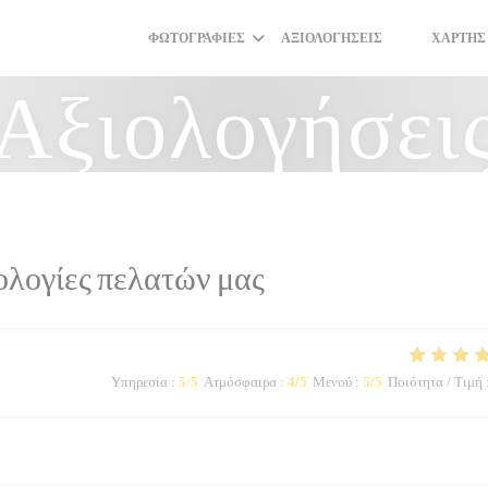
ΦΩΤΟΓΡΑΦΊΕΣ
ΑΞΙΟΛΟΓΉΣΕΙΣ
ΧΆΡΤΗΣ
((ΑΝΟΊΓΕΙ ΣΕ
((ΑΝΟΊΓΕΙ
Αξιολογήσει
ολογίες πελατών μας
Υπηρεσία
:
5
/5
Ατμόσφαιρα
:
4
/5
Μενού
:
5
/5
Ποιότητα / Τιμή