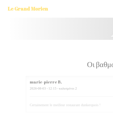
Πίνακας διαχείρισης "Μπισκότων" (Cookies)
Le Grand Morien
Οι βαθμ
marie-pierre
B
2026-08-03
- 12:15 - καλεσμένοι 2
Certainement le meilleur restaurant dunkerquois !