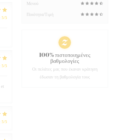
Μενού
Ποιότητα/Τιμή
:
5
/5
100% πιστοποιημένες
βαθμολογίες
:
5
/5
Οι πελάτες μας που έκαναν κράτηση
έδωσαν τη βαθμολογία τους
 et
:
5
/5