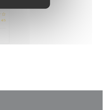
:
4
/5