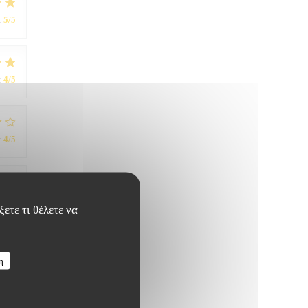
:
5
/5
:
4
/5
:
4
/5
:
5
/5
ετε τι θέλετε να
η
:
5
/5