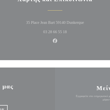
((ανοίγει σε νέο
35 Place Jean Bart 59140 Dunkerque
03 28 66 55 18
Facebook ((ανοίγει σε νέο πα
 μας
Μεί
Εγγραφείτε στο ενημερωτικό μ
μάρκετ
ΟΎ