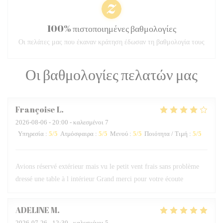
100% πιστοποιημένες βαθμολογίες
Οι πελάτες μας που έκαναν κράτηση έδωσαν τη βαθμολογία τους
Οι βαθμολογίες πελατών μας
Françoise
L
2026-08-06
- 20:00 - καλεσμένοι 7
Υπηρεσία
:
5
/5
Ατμόσφαιρα
:
5
/5
Μενού
:
5
/5
Ποιότητα / Τιμή
:
5
/5
Avions réservé extérieur mais vu le petit vent frais sans problème
dressé une table à l intérieur Grand merci pour votre écoute
ADELINE
M
2026-07-26
- 12:30 - καλεσμένοι 5