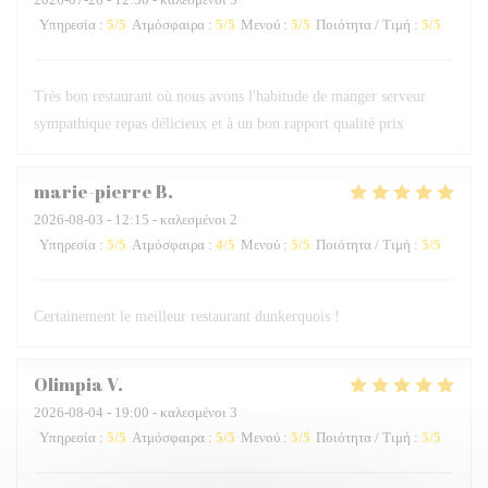
Υπηρεσία
:
5
/5
Ατμόσφαιρα
:
5
/5
Μενού
:
5
/5
Ποιότητα / Τιμή
:
5
/5
Très bon restaurant où nous avons l'habitude de manger serveur
sympathique repas délicieux et à un bon rapport qualité prix
marie-pierre
B
2026-08-03
- 12:15 - καλεσμένοι 2
Υπηρεσία
:
5
/5
Ατμόσφαιρα
:
4
/5
Μενού
:
5
/5
Ποιότητα / Τιμή
:
5
/5
Certainement le meilleur restaurant dunkerquois !
Olimpia
V
2026-08-04
- 19:00 - καλεσμένοι 3
Υπηρεσία
:
5
/5
Ατμόσφαιρα
:
5
/5
Μενού
:
5
/5
Ποιότητα / Τιμή
:
5
/5