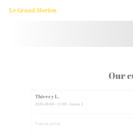
Personalizing your cookie choices
Le Grand Morien
Our c
Thierry
L
2026-08-06
- 13:00 - Guests 3
Tout est parfait