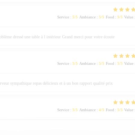
Service
:
5
/5
Ambiance
:
5
/5
Food
:
5
/5
Value
roblème dressé une table à l intérieur Grand merci pour votre écoute
Service
:
5
/5
Ambiance
:
5
/5
Food
:
5
/5
Value
rveur sympathique repas délicieux et à un bon rapport qualité prix
Service
:
5
/5
Ambiance
:
4
/5
Food
:
5
/5
Value