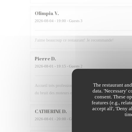
Olimpia
V
2026-08-04
- 19:00 - Guests 3
J'aime beaucoup ce restaurant! Je recommande!
Pierre
D
2026-08-01
- 19:15 - Guests 2
The restaurant and
Accueil très professionnel et très gentil des serveurs, plats
data. 'Necessary' 
du bruit des moteurs est un plus. Nous avons apprécié et 
consent. These op
features (e.g., rel
accept all', 'Deny 
CATHERINE
D
tim
2026-08-01
- 20:00 - Guests 2