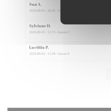
San
A
2026-08-01
- 19:45 - Guests 2
Sylviane
D
2026-08-02
- 12:15 - Guests 2
Laetitia
P
2026-08-02
- 13:00 - Guests 6