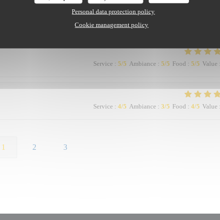
Personal data protection policy
Service
:
5
/5
Ambiance
:
5
/5
Food
:
5
/5
Value
Cookie management policy
Service
:
5
/5
Ambiance
:
5
/5
Food
:
5
/5
Value
Service
:
4
/5
Ambiance
:
3
/5
Food
:
4
/5
Value
1
2
3