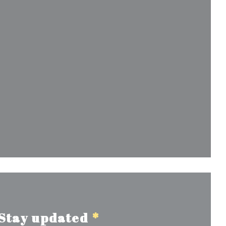
w window))
ndow))
Stay updated
*