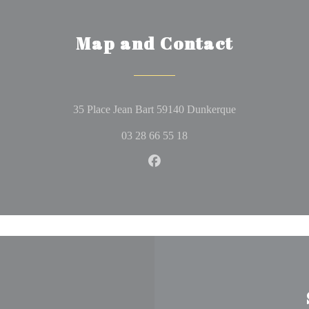
Map and Contact
((opens in a ne
35 Place Jean Bart 59140 Dunkerque
03 28 66 55 18
Facebook ((opens in a new wi