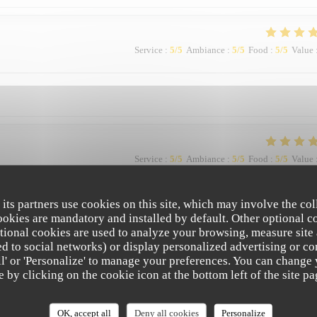
Service
:
5
/5
Ambiance
:
5
/5
Food
:
5
/5
Value
Service
:
5
/5
Ambiance
:
5
/5
Food
:
5
/5
Value
 its partners use cookies on this site, which may involve the col
 excellents, belle présentation … la terrasse calme, loin de la voie de circulation
cookies are mandatory and installed by default. Other optional c
nous en parlerons aux amis.
tional cookies are used to analyze your browsing, measure site
ated to social networks) or display personalized advertising or co
all' or 'Personalize' to manage your preferences. You can change
e by clicking on the cookie icon at the bottom left of the site pa
Service
:
5
/5
Ambiance
:
5
/5
Food
:
5
/5
Value
OK, accept all
Deny all cookies
Personalize