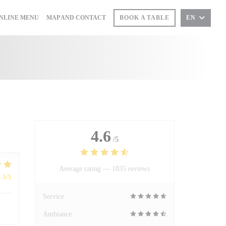
((OPENS IN A NEW WINDOW))
NLINE MENU
MAP AND CONTACT
BOOK A TABLE
EN
PENS IN A NEW WINDOW))
4.6
/5
Average rating —
1835 reviews
:
5
/5
Service
Ambiance