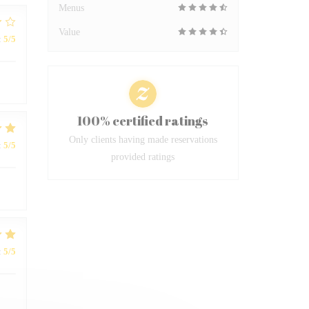
Menus
Value
:
5
/5
100% certified ratings
Only clients having made reservations
:
5
/5
provided ratings
:
5
/5