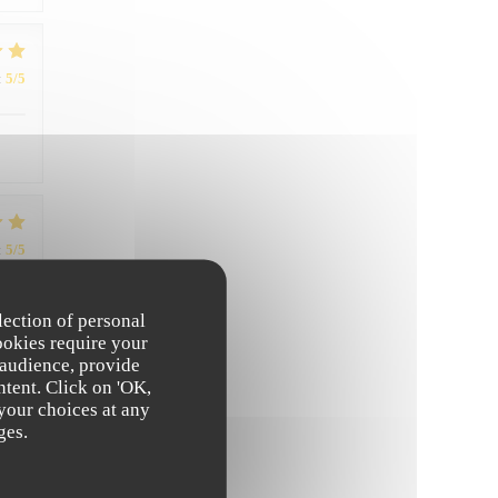
:
5
/5
:
5
/5
lection of personal
 et
ookies require your
 audience, provide
ntent. Click on 'OK,
 your choices at any
ges.
:
5
/5