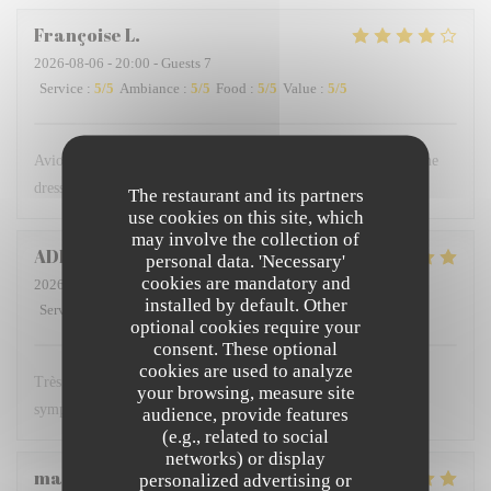
Françoise
L
2026-08-06
- 20:00 - Guests 7
Service
:
5
/5
Ambiance
:
5
/5
Food
:
5
/5
Value
:
5
/5
Avions réservé extérieur mais vu le petit vent frais sans problème
dressé une table à l intérieur Grand merci pour votre écoute
The restaurant and its partners
use cookies on this site, which
may involve the collection of
ADELINE
M
personal data. 'Necessary'
cookies are mandatory and
2026-07-26
- 12:30 - Guests 5
installed by default. Other
Service
:
5
/5
Ambiance
:
5
/5
Food
:
5
/5
Value
:
5
/5
optional cookies require your
consent. These optional
cookies are used to analyze
Très bon restaurant où nous avons l'habitude de manger serveur
your browsing, measure site
sympathique repas délicieux et à un bon rapport qualité prix
audience, provide features
(e.g., related to social
networks) or display
marie-pierre
B
personalized advertising or