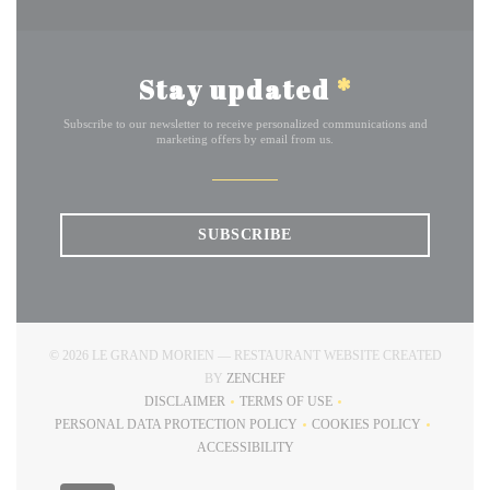
Stay updated
*
Subscribe to our newsletter to receive personalized communications and
marketing offers by email from us.
SUBSCRIBE
© 2026 LE GRAND MORIEN — RESTAURANT WEBSITE CREATED
((OPENS IN A NEW WINDOW))
BY
ZENCHEF
DISCLAIMER
TERMS OF USE
((OPENS IN A NEW WINDOW))
((OPENS IN A NEW WINDOW))
PERSONAL DATA PROTECTION POLICY
COOKIES POLICY
((OPENS IN A NEW WINDOW))
((OPENS IN A NEW
ACCESSIBILITY
((OPENS IN A NEW WINDOW))