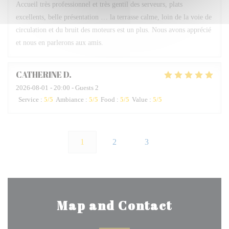
Accueil très professionnel et très gentil des serveurs, plats
excellents, belle présentation … la terrasse calme, loin de la voie de
circulation et du bruit des moteurs est un plus. Nous avons apprécié
et nous en parlerons aux amis.
CATHERINE
D
2026-08-01
- 20:00 - Guests 2
Service
:
5
/5
Ambiance
:
5
/5
Food
:
5
/5
Value
:
5
/5
1
2
3
Map and Contact