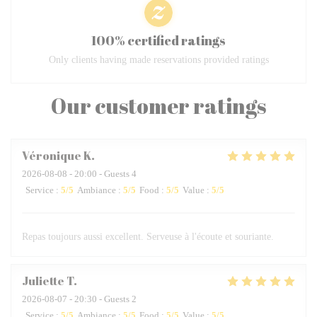
100% certified ratings
Only clients having made reservations provided ratings
Our customer ratings
Véronique
K
2026-08-08
- 20:00 - Guests 4
Service
:
5
/5
Ambiance
:
5
/5
Food
:
5
/5
Value
:
5
/5
Repas toujours aussi excellent. Serveuse à l'écoute et souriante.
Juliette
T
2026-08-07
- 20:30 - Guests 2
Service
:
5
/5
Ambiance
:
5
/5
Food
:
5
/5
Value
:
5
/5