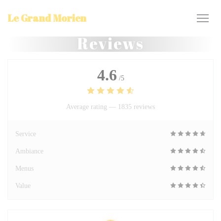
Personalizing your cookie choices
Le Grand Morien
Reviews
4.6
/5
Average rating —
1835 reviews
Service
Ambiance
Menus
Value