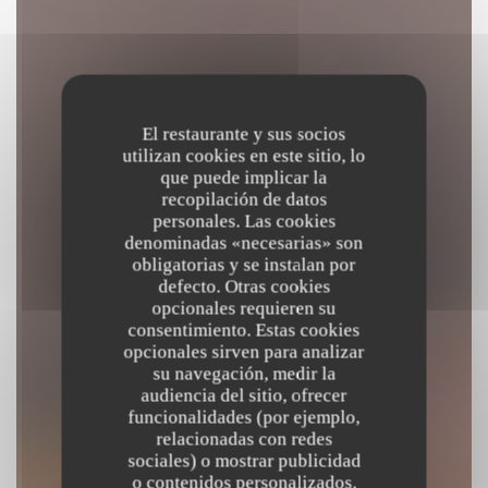
El restaurante y sus socios
utilizan cookies en este sitio, lo
que puede implicar la
recopilación de datos
personales. Las cookies
denominadas «necesarias» son
obligatorias y se instalan por
defecto. Otras cookies
opcionales requieren su
consentimiento. Estas cookies
opcionales sirven para analizar
su navegación, medir la
audiencia del sitio, ofrecer
funcionalidades (por ejemplo,
Le Grand Morien
relacionadas con redes
sociales) o mostrar publicidad
o contenidos personalizados.
RESTAURANTE Y CASA DE TÉ
|