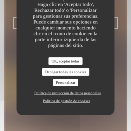
Haga clic en 'Aceptar todo',
DUNKERQUE
'Rechazar todo' o 'Personalizar'
para gestionar sus preferencias.
Puede cambiar sus opciones en
RESERVAR UNA MESA
cualquier momento haciendo
clic en el icono de cookie en la
parte inferior izquierda de las
páginas del sitio.
OK, aceptar todas
Denegar todas las cookies
Personalizar
Política de protección de datos personales
Política de gestión de cookies