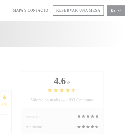
MAPA Y CONTACTO
RESERVAR UNA MESA
ES
((ABRE EN UNA NUEVA VENTANA))
((ABRE EN UNA NUEVA VENTANA))
4.6
/5
Valoración media —
1833 Opiniones
:
5
/5
Servicio
Ambiente