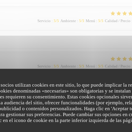
Servicio
:
5
/5
Ambiente
:
5
/5
Menú
:
5
/5
Calidad / Precio
Servicio
:
5
/5
Ambiente
:
5
/5
Menú
:
5
/5
Calidad / Precio
 socios utilizan cookies en este sitio, lo que puede implicar la 
 excellents, belle présentation … la terrasse calme, loin de la voie de circulation
ookies denominadas «necesarias» son obligatorias y se instalan 
nous en parlerons aux amis.
es requieren su consentimiento. Estas cookies opcionales sirven
a audiencia del sitio, ofrecer funcionalidades (por ejemplo, re
publicidad o contenidos personalizados. Haga clic en 'Aceptar t
para gestionar sus preferencias. Puede cambiar sus opciones en
Servicio
:
5
/5
Ambiente
:
5
/5
Menú
:
5
/5
Calidad / Precio
 en el icono de cookie en la parte inferior izquierda de las pági