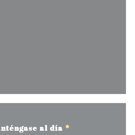
eva ventana))
ventana))
nténgase al día
*