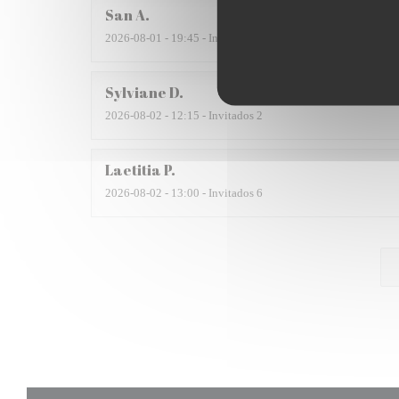
San
A
2026-08-01
- 19:45 - Invitados 2
Sylviane
D
2026-08-02
- 12:15 - Invitados 2
Laetitia
P
2026-08-02
- 13:00 - Invitados 6