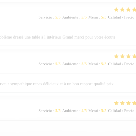
Servicio
:
5
/5
Ambiente
:
5
/5
Menú
:
5
/5
Calidad / Precio
roblème dressé une table à l intérieur Grand merci pour votre écoute
Servicio
:
5
/5
Ambiente
:
5
/5
Menú
:
5
/5
Calidad / Precio
rveur sympathique repas délicieux et à un bon rapport qualité prix
Servicio
:
5
/5
Ambiente
:
4
/5
Menú
:
5
/5
Calidad / Precio