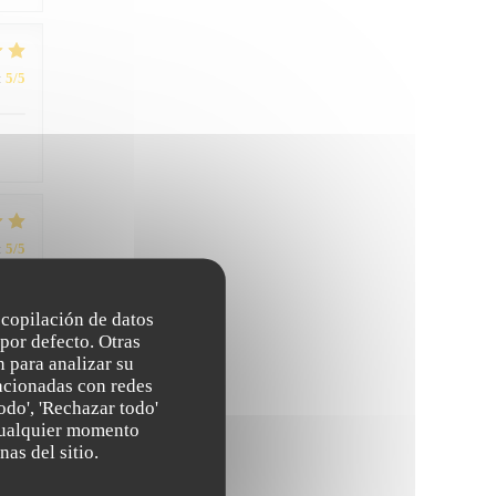
:
5
/5
:
5
/5
recopilación de datos
 et
por defecto. Otras
 para analizar su
lacionadas con redes
odo', 'Rechazar todo'
 cualquier momento
:
5
/5
nas del sitio.