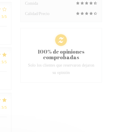
Comida
Calidad/Precio
:
5
/5
100% de opiniones
comprobadas
:
5
/5
Solo los clientes que reservaron dejaron
su opinión
:
5
/5