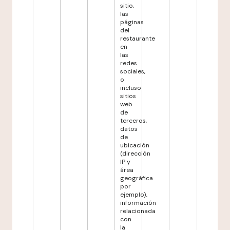
sitio,
las
páginas
del
restaurante
en
las
redes
sociales,
o
incluso
sitios
web
de
terceros,
datos
de
ubicación
(dirección
IP y
área
geográfica
por
ejemplo),
información
relacionada
con
la