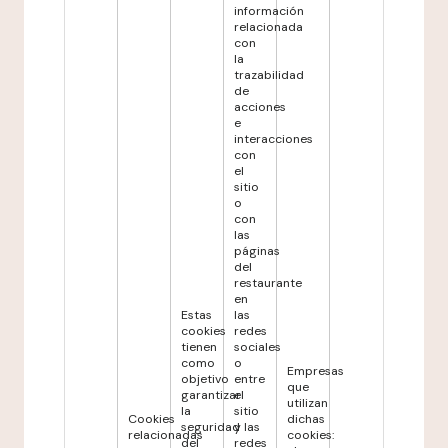
información
relacionada
con
la
trazabilidad
de
acciones
e
interacciones
con
el
sitio
o
con
las
páginas
del
restaurante
en
Estas
las
cookies
redes
tienen
sociales
como
o
Empresas
objetivo
entre
que
garantizar
el
utilizan
la
sitio
Cookies
dichas
seguridad
y las
relacionadas
cookies:
del
redes