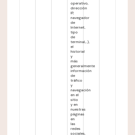
operativo,
dirección
IP,
navegador
de
Internet,
tipo
de
terminal,...),
el
historial
y
más
generalmente
información
de
tráfico
y
navegación
en el
sitio
y en
nuestras
páginas
en
las
redes
sociales,