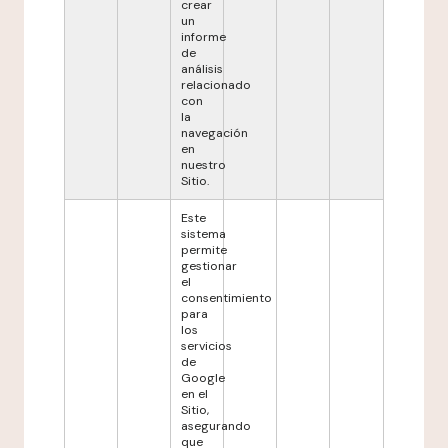
crear
un
informe
de
análisis
relacionado
con
la
navegación
en
nuestro
Sitio.
Este
sistema
permite
gestionar
el
consentimiento
para
los
servicios
de
Google
en el
Sitio,
asegurando
que