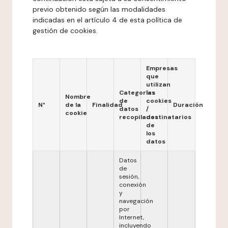
previo obtenido según las modalidades
indicadas en el artículo 4 de esta política de
gestión de cookies.
Empresas
que
utilizan
Categorías
las
Nombre
de
cookies
N°
de la
Finalidad
Duración
datos
/
cookie
recopilados
destinatarios
de
los
datos
Datos
de
sesión,
conexión
y
navegación
por
Internet,
incluyendo