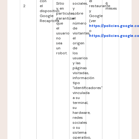
con
el
Sitio
sociales,
6
2
el
restaurante
y, en
y
meses
dispositivo
y
particular,
sobre
Google
Google
garantizar
el
Recaptcha
(ver
que
número
https://policies.google.
el
de
o
usuario
visitantes,
https://policies.google.
no
el
sea
origen
un
de
robot.
los
usuarios
y las
páginas
visitadas,
información
tipo
"identificadores"
vinculada
a su
terminal,
su
hardware,
redes
sociales
o su
sistema
operativo,