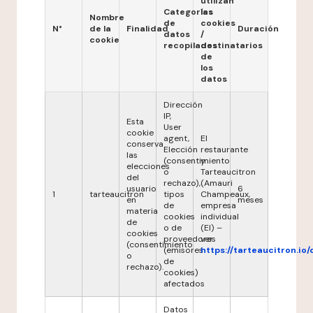
utilizan
Categorías
las
Nombre
de
cookies
N°
de la
Finalidad
Duración
datos
/
cookie
recopilados
destinatarios
de
los
datos
Dirección
IP,
Esta
User
cookie
agent,
El
conserva
Elección
restaurante
las
(consentimiento
y
elecciones
o
Tarteaucitron
del
rechazo),
(Amauri
usuario
6
1
tarteaucitron
tipos
Champeaux,
en
meses
de
empresa
materia
cookies
individual
de
o de
(EI) –
cookies
proveedores
ver
(consentimiento
(emisores
https://tarteaucitron.io/
o
de
rechazo).
cookies)
afectados
Datos