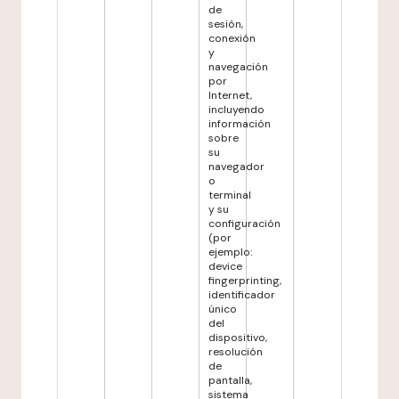
de
sesión,
conexión
y
navegación
por
Internet,
incluyendo
información
sobre
su
navegador
o
terminal
y su
configuración
(por
ejemplo:
device
fingerprinting,
identificador
único
del
dispositivo,
resolución
de
pantalla,
sistema