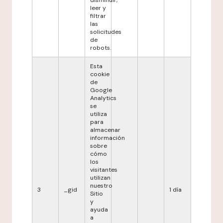
disminuir,
leer y
filtrar
las
solicitudes
de
robots.
Esta
cookie
de
Google
Analytics
se
utiliza
para
almacenar
información
sobre
cómo
los
visitantes
utilizan
nuestro
3
_gid
1 día
Sitio
y
ayuda
a