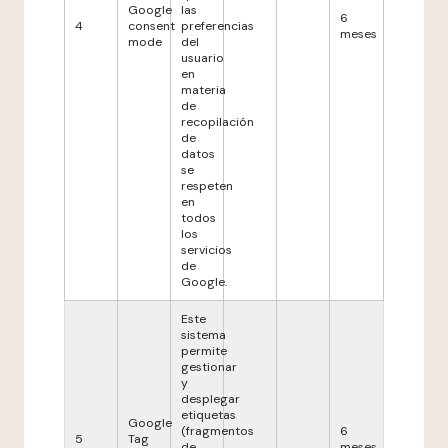
Google
las
6
4
consent
preferencias
meses
mode
del
usuario
en
materia
de
recopilación
de
datos
se
respeten
en
todos
los
servicios
de
Google.
Este
sistema
permite
gestionar
y
desplegar
etiquetas
Google
(fragmentos
6
5
Tag
de
meses