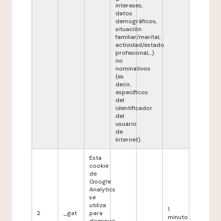
intereses,
datos
demográficos,
situación
familiar/marital,
actividad/estado
profesional,...)
no
nominativos
(es
decir,
específicos
del
identificador
del
usuario
de
Internet).
Esta
cookie
de
Google
Analytics
se
utiliza
1
2
_gat
para
minuto