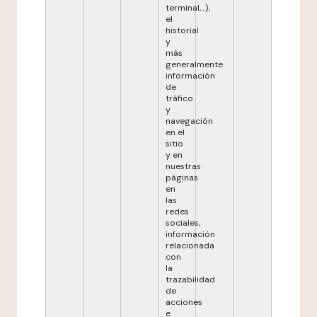
terminal,...),
el
historial
y
más
generalmente
información
de
tráfico
y
navegación
en el
sitio
y en
nuestras
páginas
en
las
redes
sociales,
información
relacionada
con
la
trazabilidad
de
acciones
e