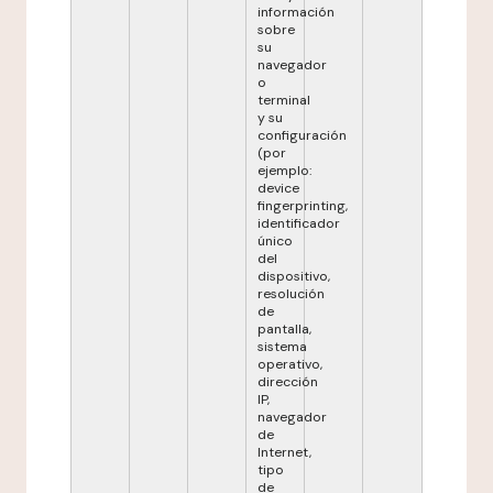
información
sobre
su
navegador
o
terminal
y su
configuración
(por
ejemplo:
device
fingerprinting,
identificador
único
del
dispositivo,
resolución
de
pantalla,
sistema
operativo,
dirección
IP,
navegador
de
Internet,
tipo
de