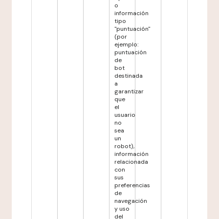
o
información
tipo
"puntuación"
(por
ejemplo:
puntuación
de
bot
destinada
a
garantizar
que
el
usuario
no
sea
un
robot),
información
relacionada
con
sus
preferencias
de
navegación
y uso
del