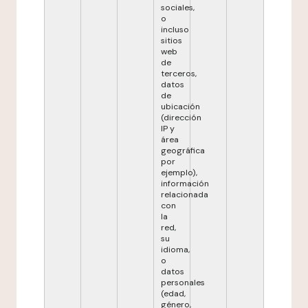
sociales,
o
incluso
sitios
web
de
terceros,
datos
de
ubicación
(dirección
IP y
área
geográfica
por
ejemplo),
información
relacionada
con
la
red,
su
idioma,
o
datos
personales
(edad,
género,