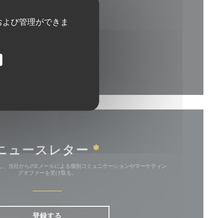
ンドウで開きます))
および管理ができま
ドウで開きます))
ニュースレター
*
し、当社からのEメールによる個別コミュニケーションやマーケティン
グオファーを受け取る。
登録する