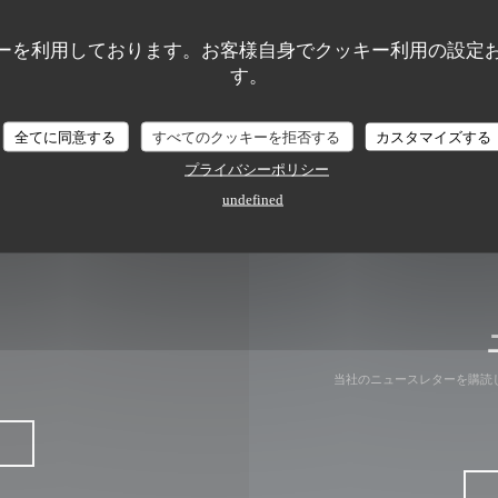
((新しいウィ
35 Place Jean Bart 59140 Dunkerque
ーを利用しております。お客様自身でクッキー利用の設定
す。
03 28 66 55 18
全てに同意する
すべてのクッキーを拒否する
カスタマイズする
Facebook ((新しいウィン
プライバシーポリシー
undefined
当社のニュースレターを購読