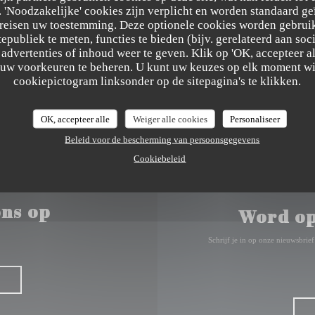
'Noodzakelijke' cookies zijn verplicht en worden standaard ge
ereisen uw toestemming. Deze optionele cookies worden gebruik
((opent in een n
35 Place Jean Bart 59140 Dunkerque
tepubliek te meten, functies te bieden (bijv. gerelateerd aan so
advertenties of inhoud weer te geven. Klik op 'OK, accepteer alle
03 28 66 55 18
m uw voorkeuren te beheren. U kunt uw keuzes op elk moment wi
cookiepictogram linksonder op de sitepagina's te klikken.
Facebook ((opent in een nieuw
OK, accepteer alle
Weiger alle cookies
Personaliseer
Beleid voor de bescherming van persoonsgegevens
Cookiebeleid
ns op
Word op
Schrijf je in op onze nieuwsbri