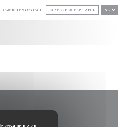
TTEGROND EN CONTACT
RESERVEER EEN TAFEL
NL
IN EEN NIEUW VENSTER))
T IN EEN NIEUW VENSTER))
 de verzameling van