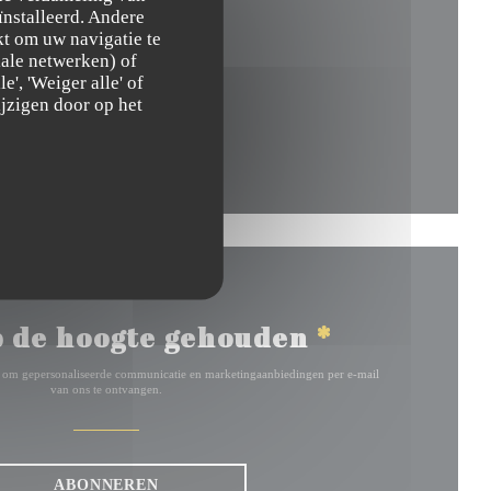
ïnstalleerd. Andere
t om uw navigatie te
ieuw venster))
ciale netwerken) of
', 'Weiger alle' of
jzigen door op het
 venster))
 de hoogte gehouden
*
ef om gepersonaliseerde communicatie en marketingaanbiedingen per e-mail
van ons te ontvangen.
ABONNEREN