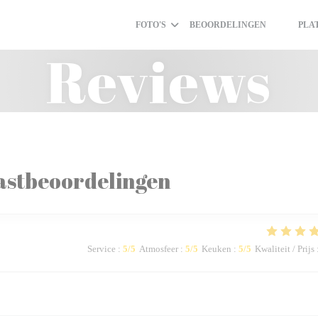
FOTO'S
BEOORDELINGEN
PLA
((OPENT 
((OPEN
Reviews
astbeoordelingen
Service
:
5
/5
Atmosfeer
:
5
/5
Keuken
:
5
/5
Kwaliteit / Prijs