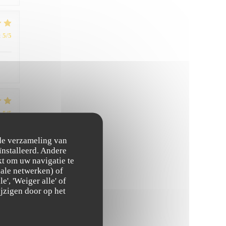
:
5
/5
:
5
/5
 de verzameling van
 et
ïnstalleerd. Andere
t om uw navigatie te
ciale netwerken) of
', 'Weiger alle' of
jzigen door op het
:
5
/5