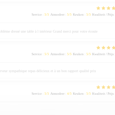
Service
:
5
/5
Atmosfeer
:
5
/5
Keuken
:
5
/5
Kwaliteit / Prijs
roblème dressé une table à l intérieur Grand merci pour votre écoute
Service
:
5
/5
Atmosfeer
:
5
/5
Keuken
:
5
/5
Kwaliteit / Prijs
rveur sympathique repas délicieux et à un bon rapport qualité prix
Service
:
5
/5
Atmosfeer
:
4
/5
Keuken
:
5
/5
Kwaliteit / Prijs