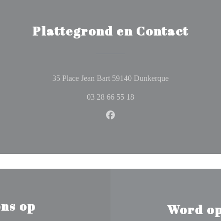
Plattegrond en Contact
((opent in een n
35 Place Jean Bart 59140 Dunkerque
03 28 66 55 18
Facebook ((opent in een nieuw
ns op
Word op