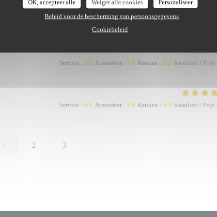
OK, accepteer alle
Weiger alle cookies
Personaliseer
Beleid voor de bescherming van persoonsgegevens
Service
:
5
/5
Atmosfeer
:
5
/5
Keuken
:
5
/5
Kwaliteit / Prijs
Cookiebeleid
Service
:
5
/5
Atmosfeer
:
5
/5
Keuken
:
5
/5
Kwaliteit / Prijs
Service
:
4
/5
Atmosfeer
:
3
/5
Keuken
:
4
/5
Kwaliteit / Prijs
1
2
3