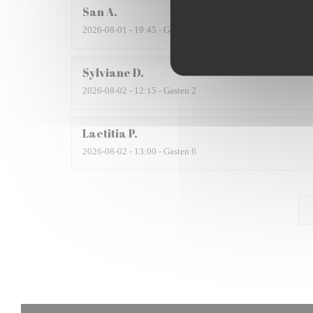
San
A
2026-08-01
- 19:45 - Gasten 2
Sylviane
D
2026-08-02
- 12:15 - Gasten 2
Laetitia
P
2026-08-02
- 13:00 - Gasten 6