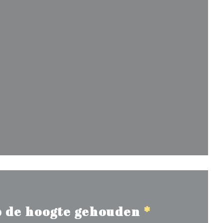
ieuw venster))
 venster))
 de hoogte gehouden
*