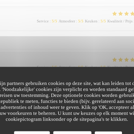
Service
:
5
/5
Atmosfeer
:
5
/5
Keuken
:
5
/5
Kwaliteit / Prijs
Service
:
5
/5
Atmosfeer
:
5
/5
Keuken
:
5
/5
Kwaliteit / Prijs
zijn partners gebruiken cookies op deze site, wat kan leiden tot
 excellents, belle présentation … la terrasse calme, loin de la voie de circulation
'Noodzakelijke' cookies zijn verplicht en worden standaard ge
nous en parlerons aux amis.
ereisen uw toestemming. Deze optionele cookies worden gebruik
tepubliek te meten, functies te bieden (bijv. gerelateerd aan so
advertenties of inhoud weer te geven. Klik op 'OK, accepteer alle
m uw voorkeuren te beheren. U kunt uw keuzes op elk moment wi
cookiepictogram linksonder op de sitepagina's te klikken.
Service
:
5
/5
Atmosfeer
:
5
/5
Keuken
:
5
/5
Kwaliteit / Prijs