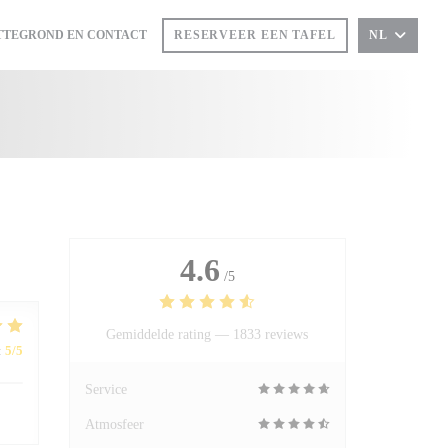
TTEGROND EN CONTACT
RESERVEER EEN TAFEL
NL
IN EEN NIEUW VENSTER))
T IN EEN NIEUW VENSTER))
4.6
/5
Gemiddelde rating —
1833 reviews
:
5
/5
Service
Atmosfeer