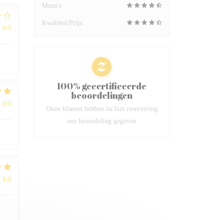
Menu's
Kwaliteit/Prijs
:
5
/5
100% gecertificeerde
beoordelingen
:
5
/5
Onze klanten hebben na hun reservering
een beoordeling gegeven
:
5
/5