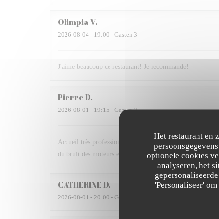
Olimpia
V
2026-08-04
- 19:00 - Gasten 3
J'aime beaucoup ce restaurant! Je recommande!
Pierre
D
2026-08-01
- 19:15 - Gasten 2
Het restaurant en 
Accueil très professionnel et très gentil des serveurs, plats
persoonsgegevens. 
du bruit des moteurs est un plus. Nous avons apprécié et 
optionele cookies v
analyseren, het si
gepersonaliseerde 
CATHERINE
D
'Personaliseer' o
2026-08-01
- 20:00 - Gasten 2