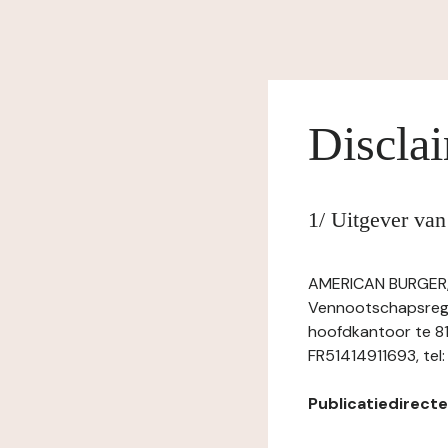
Discla
1/ Uitgever va
AMERICAN BURGER, -
Vennootschapsregis
hoofdkantoor te 8
FR51414911693, tel: 
Publicatiedirecteu