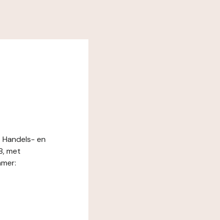
t Handels- en
8, met
mmer: