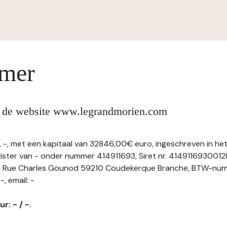
imer
n de website www.legrandmorien.com
, met een kapitaal van 32846,00€ euro, ingeschreven in he
ter van - onder nummer 414911693, Siret nr. 4149116930012
1 Rue Charles Gounod 59210 Coudekerque Branche, BTW-nu
-, email: -
r: - / -.