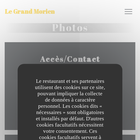
Personnalisation de vos choix en matière de cookies
Le Grand Morien
Photos
Accès/Contact
Le restaurant et ses partenaires
utilisent des cookies sur ce site,
((ouvre une nouve
35 Place Jean Bart 59140 Dunkerque
pouvant impliquer la collecte
de données à caractère
03 28 66 55 18
personnel. Les cookies dits «
nécessaires » sont obligatoires
Facebook ((ouvre une nouvelle 
et installés par défaut. D'autres
cookies facultatifs nécessitent
votre consentement. Ces
cookies facultatifs servent à