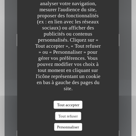
analyser votre navigation,
Nous contacter
mesurer l'audience du site,
proposer des fonctionnalités
(ex : en lien avec les réseaux
sociaux) ou afficher des
publicités ou contenus
personnalisés. Cliquez sur «
RÉSERVER
Tout accepter », « Tout refuser
» ou « Personnaliser » pour
gérer vos préférences. Vous
pouvez modifier vos choix à
tout moment en cliquant sur
l'icône représentant un cookie
en bas à gauche des pages du
site.
Newsletter
*
Tout accepter
Inscrivez-vous à notre lettre d'information pour recevoir des
communications personnalisées et des offres marketing par courriel.
Tout refuser
Personnaliser