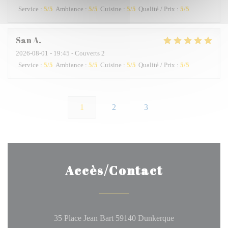
Service
:
5
/5
Ambiance
:
5
/5
Cuisine
:
5
/5
Qualité / Prix
:
5
/5
San
A
2026-08-01
- 19:45 - Couverts 2
Service
:
5
/5
Ambiance
:
5
/5
Cuisine
:
5
/5
Qualité / Prix
:
5
/5
1
2
3
Accès/Contact
((ouvre une nouve
35 Place Jean Bart 59140 Dunkerque