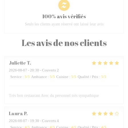
100% avis vérifiés
Seuls les clients ayant réservé ont laissé leur avis
Les avis de nos clients
Juliette
T
2026-08-07
- 20:30 - Couverts 2
Service
:
5
/5
Ambiance
:
5
/5
Cuisine
:
5
/5
Qualité / Prix
:
5
/5
Très bon restaurant Avec du personnel très sympathique
Laura
P
2026-08-07
- 19:30 - Couverts 4
Service
:
4
/5
Ambiance
:
4
/5
Cuisine
:
4
/5
Qualité / Prix
:
4
/5