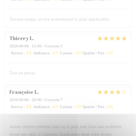
Terrasse sympa, service professionnel et plats appréciables.
Thierry
L
2026-08-06
- 13:00 - Couverts 3
Service
:
5
/5
Ambiance
:
5
/5
Cuisine
:
5
/5
Qualité / Prix
:
5
/5
Tout est parfait
Françoise
L
2026-08-06
- 20:00 - Couverts 7
Service
:
5
/5
Ambiance
:
5
/5
Cuisine
:
5
/5
Qualité / Prix
:
5
/5
Avions réservé extérieur mais vu le petit vent frais sans problème
dressé une table à l intérieur Grand merci pour votre écoute