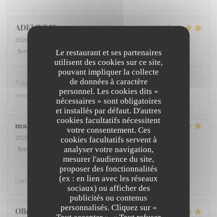
ADELINE
M
2026-07-26
- 12:30 - Couverts 5
Service
:
5
/5
Ambiance
:
5
/5
Cuisine
:
5
/5
Qualité / Prix
:
5
/5
Le restaurant et ses partenaires
utilisent des cookies sur ce site,
pouvant impliquer la collecte
de données à caractère
Très bon restaurant où nous avons l'habitude de manger serveur
personnel. Les cookies dits «
sympathique repas délicieux et à un bon rapport qualité prix
nécessaires » sont obligatoires
et installés par défaut. D'autres
cookies facultatifs nécessitent
marie-pierre
B
votre consentement. Ces
2026-08-03
- 12:15 - Couverts 2
cookies facultatifs servent à
analyser votre navigation,
Service
:
5
/5
Ambiance
:
4
/5
Cuisine
:
5
/5
Qualité / Prix
:
5
/5
mesurer l'audience du site,
proposer des fonctionnalités
(ex : en lien avec les réseaux
Certainement le meilleur restaurant dunkerquois !
sociaux) ou afficher des
publicités ou contenus
personnalisés. Cliquez sur «
Olimpia
V