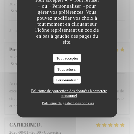
Tout accepter », « Tout refuser
2026-08-04
- 19:00 - Couverts 3
» ou « Personnaliser » pour
Service
:
5
/5
Ambiance
:
5
/5
Cuisine
:
5
/5
Qualité / Prix
:
5
/5
gérer vos préférences. Vous
pouvez modifier vos choix à
tout moment en cliquant sur
l'icône représentant un cookie
J'aime beaucoup ce restaurant! Je recommande!
en bas à gauche des pages du
site.
Pierre
D
2026-08-01
- 19:15 - Couverts 2
Tout accepter
Service
:
5
/5
Ambiance
:
5
/5
Cuisine
:
5
/5
Qualité / Prix
:
5
/5
Tout refuser
Personnaliser
Accueil très professionnel et très gentil des serveurs, plats
Politique de protection des données à caractère
excellents, belle présentation … la terrasse calme, loin de la voie de
personnel
circulation et du bruit des moteurs est un plus. Nous avons apprécié
Politique de gestion des cookies
et nous en parlerons aux amis.
CATHERINE
D
2026-08-01
- 20:00 - Couverts 2