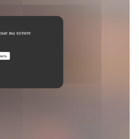
рые вы хотите
вать