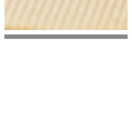
Le Grand Morien
Отель расположен в самом центре города
Дюнкерк, недалеко от площади
Жан-Барт, команда Гранд Morien приветствует
Вас каждый день от 11h до 23h в
атмосфера достойны парижских брассери.
Сервис «без остановок» в субботу.