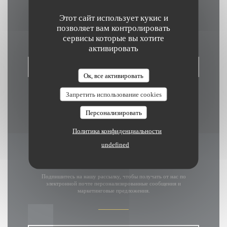
Связь с нами
Этот сайт использует кукис и
позволяет вам контролировать
сервисы которые вы хотите
активировать
ЗАБРОНИРОВАТЬ СТОЛИК
Ок, все активировать
Запретить использование cookies
Персонализировать
Политика конфиденциальности
undefined
Будьте в курсе новостей
*
Подпишитесь на нашу рассылку, чтобы получать от нас по
электронной почте персонализированные сообщения и
маркетинговые предложения.