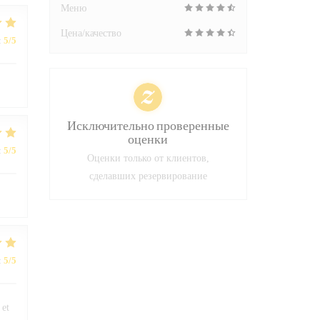
Меню
Цена/качество
:
5
/5
Исключительно проверенные
оценки
:
5
/5
Оценки только от клиентов,
сделавших резервирование
:
5
/5
 et