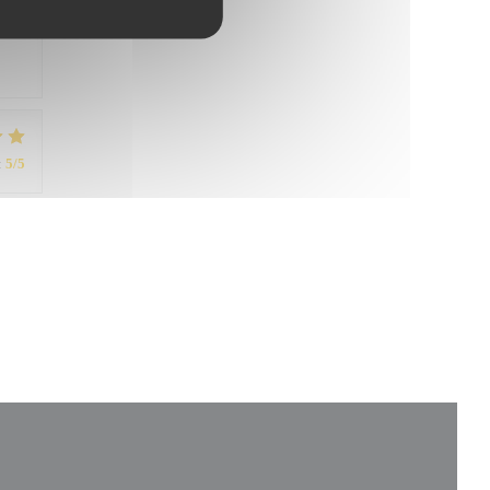
:
5
/5