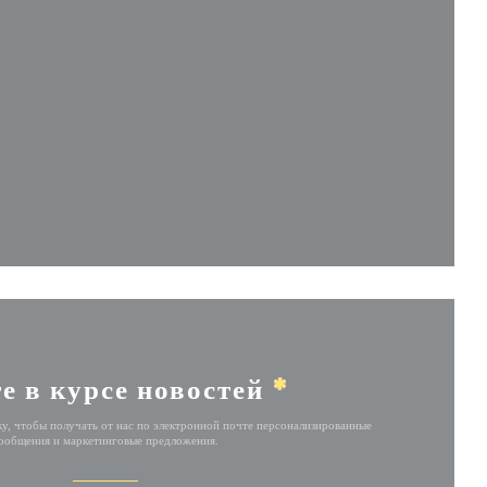
в новом окне))
вом окне))
е в курсе новостей
*
у, чтобы получать от нас по электронной почте персонализированные
ообщения и маркетинговые предложения.