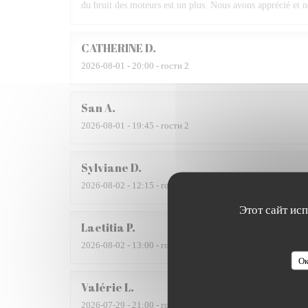
du bruit des moteurs est un plus. Nous avons apprécié et 
CATHERINE
D
2026-08-01
- 20:00 - гости 2
San
A
2026-08-01
- 19:45 - гости 2
Sylviane
D
2026-08-02
- 12:15 - гости 2
Этот сайт ис
Laetitia
P
2026-08-02
- 13:00 - гости 6
Ок
Valérie
L
2026-07-29
- 21:00 - гости 3