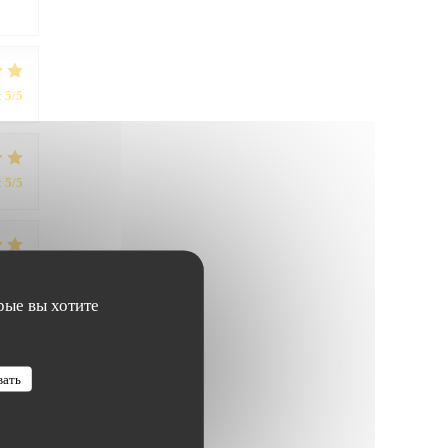
:
5
/5
:
5
/5
:
4
/5
рые вы хотите
:
4
/5
вать
:
5
/5