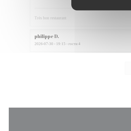
Très bon restaurant
philippe
D
2026-07-30
- 19:15 - гости 4