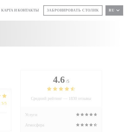
КАРТА И КОНТАКТЫ
ЗАБРОНИРОВАТЬ СТОЛИК
RU
ТКРЫВАЕТСЯ В НОВОМ ОКНЕ))
(ОТКРЫВАЕТСЯ В НОВОМ ОКНЕ))
4.6
/5
Средний рейтинг —
1830 отзывы
:
5
/5
Услуги
Атмосфера