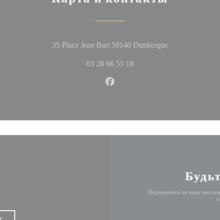
((открывается 
35 Place Jean Bart 59140 Dunkerque
03 28 66 55 18
Facebook ((открывается в но
Будьт
Подпишитесь на нашу рассылк
с
К