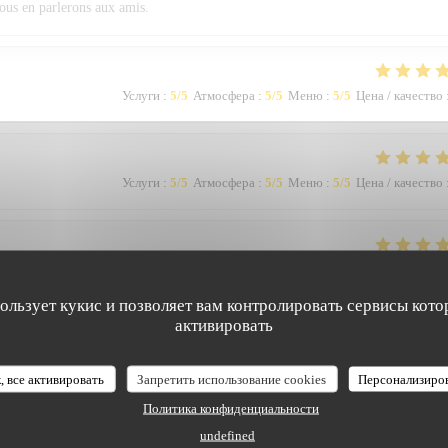
nous en parlerons aux amis.
Услуги
:
5
/5
Атмосфера
:
5
/5
Меню
:
5
/5
Цена / качество
Услуги
:
5
/5
Атмосфера
:
5
/5
Меню
:
5
/5
Цена / качество
Услуги
:
5
/5
Атмосфера
:
5
/5
Меню
:
5
/5
Цена / качество
пользует кукис и позволяет вам контролировать сервисы кото
активировать
Услуги
:
4
/5
Атмосфера
:
3
/5
Меню
:
4
/5
Цена / качество
, все активировать
Запретить использование cookies
Персонализиро
Политика конфиденциальности
undefined
Услуги
:
5
/5
Атмосфера
:
3
/5
Меню
:
5
/5
Цена / качество