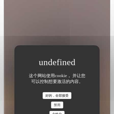
这个网站使用cookie， 并让您
Le Grand Morien
可以控制想要激活的内容。
茶馆和餐厅
|
DUNKERQUE
好的，全部接受
禁用
预订餐位