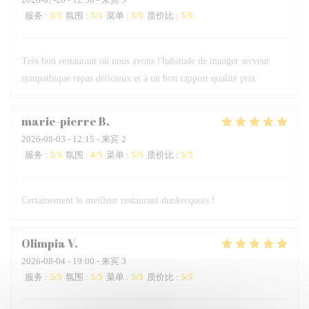
服务
:
5
/5
氛围
:
5
/5
菜单
:
5
/5
质价比
:
5
/5
Très bon restaurant où nous avons l'habitude de manger serveur
sympathique repas délicieux et à un bon rapport qualité prix
marie-pierre
B
2026-08-03
- 12:15 - 来宾 2
服务
:
5
/5
氛围
:
4
/5
菜单
:
5
/5
质价比
:
5
/5
Certainement le meilleur restaurant dunkerquois !
Olimpia
V
2026-08-04
- 19:00 - 来宾 3
服务
:
5
/5
氛围
:
5
/5
菜单
:
5
/5
质价比
:
5
/5