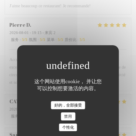
J'aime beaucoup ce restaurant! Je recommande!
Pierre
D
2026-08-01
- 19:15 - 来宾 2
服务
:
5
/5
氛围
:
5
/5
菜单
:
5
/5
质价比
:
5
/5
Accueil très professionnel et très gentil des serveurs, plats
excellents, belle présentation … la terrasse calme, loin de la voie de
circulation et du bruit des moteurs est un plus. Nous avons apprécié
这个网站使用cookie， 并让您
et nous en parlerons aux amis.
可以控制想要激活的内容。
CATHERINE
D
好的，全部接受
2026-08-01
- 20:00 - 来宾 2
服务
:
5
/5
氛围
:
5
/5
菜单
:
5
/5
质价比
:
5
/5
禁用
个性化
San
A