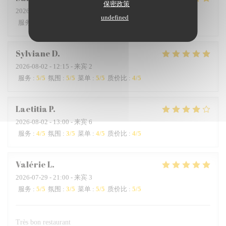
保密政策
2026-08-01
- 19:45 - 来宾 2
undefined
服务
:
5
/5
氛围
:
5
/5
菜单
:
5
/5
质价比
:
5
/5
Sylviane
D
2026-08-02
- 12:15 - 来宾 2
服务
:
5
/5
氛围
:
5
/5
菜单
:
5
/5
质价比
:
4
/5
Laetitia
P
2026-08-02
- 13:00 - 来宾 6
服务
:
4
/5
氛围
:
3
/5
菜单
:
4
/5
质价比
:
4
/5
Valérie
L
2026-07-29
- 21:00 - 来宾 3
服务
:
5
/5
氛围
:
3
/5
菜单
:
5
/5
质价比
:
5
/5
Très bon restaurant