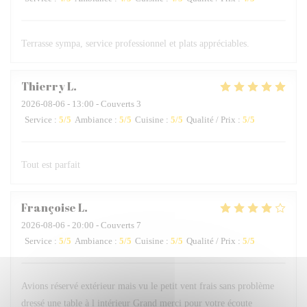
Terrasse sympa, service professionnel et plats appréciables.
Thierry
L
2026-08-06
- 13:00 - Couverts 3
Service
:
5
/5
Ambiance
:
5
/5
Cuisine
:
5
/5
Qualité / Prix
:
5
/5
Tout est parfait
Françoise
L
2026-08-06
- 20:00 - Couverts 7
Service
:
5
/5
Ambiance
:
5
/5
Cuisine
:
5
/5
Qualité / Prix
:
5
/5
Avions réservé extérieur mais vu le petit vent frais sans problème
dressé une table à l intérieur Grand merci pour votre écoute