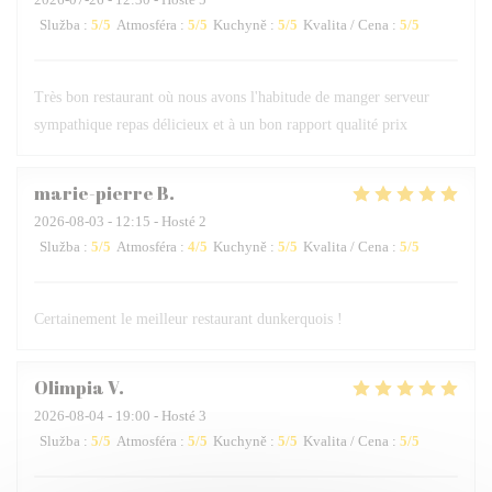
Služba
:
5
/5
Atmosféra
:
5
/5
Kuchyně
:
5
/5
Kvalita / Cena
:
5
/5
Très bon restaurant où nous avons l'habitude de manger serveur
sympathique repas délicieux et à un bon rapport qualité prix
marie-pierre
B
2026-08-03
- 12:15 - Hosté 2
Služba
:
5
/5
Atmosféra
:
4
/5
Kuchyně
:
5
/5
Kvalita / Cena
:
5
/5
Certainement le meilleur restaurant dunkerquois !
Olimpia
V
2026-08-04
- 19:00 - Hosté 3
Služba
:
5
/5
Atmosféra
:
5
/5
Kuchyně
:
5
/5
Kvalita / Cena
:
5
/5