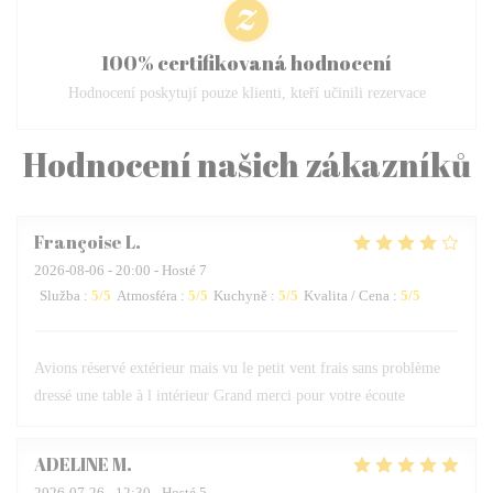
100% certifikovaná hodnocení
Hodnocení poskytují pouze klienti, kteří učinili rezervace
Hodnocení našich zákazníků
Françoise
L
2026-08-06
- 20:00 - Hosté 7
Služba
:
5
/5
Atmosféra
:
5
/5
Kuchyně
:
5
/5
Kvalita / Cena
:
5
/5
Avions réservé extérieur mais vu le petit vent frais sans problème
dressé une table à l intérieur Grand merci pour votre écoute
ADELINE
M
2026-07-26
- 12:30 - Hosté 5