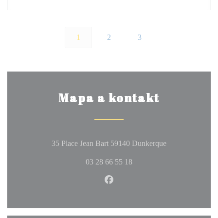
1
2
3
Mapa a kontakt
((otevře se v no
35 Place Jean Bart 59140 Dunkerque
03 28 66 55 18
Facebook ((otevře se v novém 