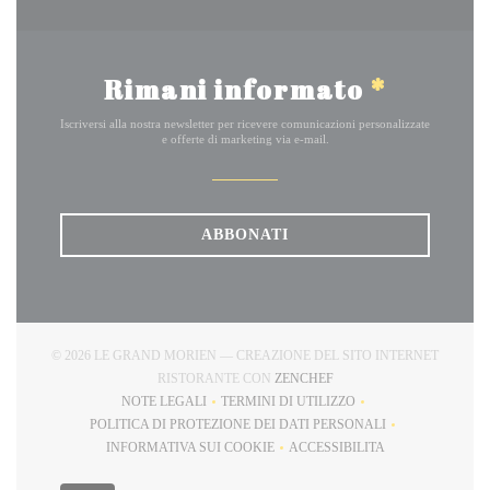
Rimani informato
*
Iscriversi alla nostra newsletter per ricevere comunicazioni personalizzate
e offerte di marketing via e-mail.
ABBONATI
© 2026 LE GRAND MORIEN — CREAZIONE DEL SITO INTERNET
((APRE UNA NUOVA FINE
RISTORANTE CON
ZENCHEF
NOTE LEGALI
TERMINI DI UTILIZZO
((APRE UNA NUOVA FINESTRA))
((APRE UNA NUOVA FINESTRA)
POLITICA DI PROTEZIONE DEI DATI PERSONALI
((APRE UNA NUOVA FINESTRA))
INFORMATIVA SUI COOKIE
ACCESSIBILITA
((APRE UNA NUOVA FINESTRA))
((APRE UNA NUOVA FINE