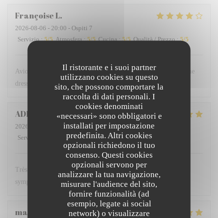
Françoise
L
2026-08-06
- 20:00 - Ospiti 7
Servizio
:
5
/5
Atmosfera
:
5
/5
Cucina
:
5
/5
Qualità / Prezzo
:
5
/5
Il ristorante e i suoi partner
Avions réservé extérieur mais vu le petit vent frais sans problème
utilizzano cookies su questo
dressé une table à l intérieur Grand merci pour votre écoute
sito, che possono comportare la
raccolta di dati personali. I
cookies denominati
ADELINE
M
«necessari» sono obbligatori e
installati per impostazione
2026-07-26
- 12:30 - Ospiti 5
predefinita. Altri cookies
Servizio
:
5
/5
Atmosfera
:
5
/5
Cucina
:
5
/5
Qualità / Prezzo
:
5
/5
opzionali richiedono il tuo
consenso. Questi cookies
opzionali servono per
Très bon restaurant où nous avons l'habitude de manger serveur
analizzare la tua navigazione,
sympathique repas délicieux et à un bon rapport qualité prix
misurare l'audience del sito,
fornire funzionalità (ad
esempio, legate ai social
marie-pierre
B
network) o visualizzare