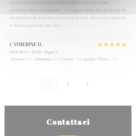
Accueil très professionnel et très gentil des serveurs, plats
excellents, belle présentation … la terrasse calme, loin de la voie de
circulation et du bruit des moteurs est un plus. Nous avons apprécié
et nous en parlerons aux amis.
CATHERINE
D
2026-08-01
- 20:00 - Ospiti 2
Servizio
:
5
/5
Atmosfera
:
5
/5
Cucina
:
5
/5
Qualità / Prezzo
:
5
/5
1
2
3
Contattaci