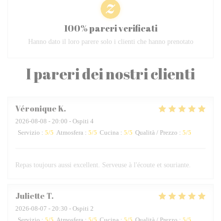
100% pareri verificati
Hanno dato il loro parere solo i clienti che hanno prenotato
I pareri dei nostri clienti
Véronique
K
2026-08-08
- 20:00 - Ospiti 4
Servizio
:
5
/5
Atmosfera
:
5
/5
Cucina
:
5
/5
Qualità / Prezzo
:
5
/5
Repas toujours aussi excellent. Serveuse à l'écoute et souriante.
Juliette
T
2026-08-07
- 20:30 - Ospiti 2
Servizio
:
5
/5
Atmosfera
:
5
/5
Cucina
:
5
/5
Qualità / Prezzo
:
5
/5