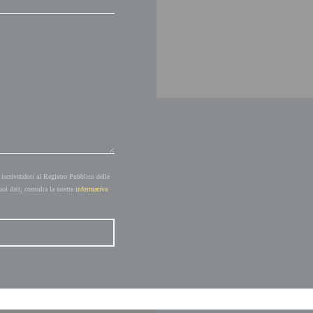
 iscrivendoti al Registro Pubblico delle
uoi dati, consulta la nostra
informativa