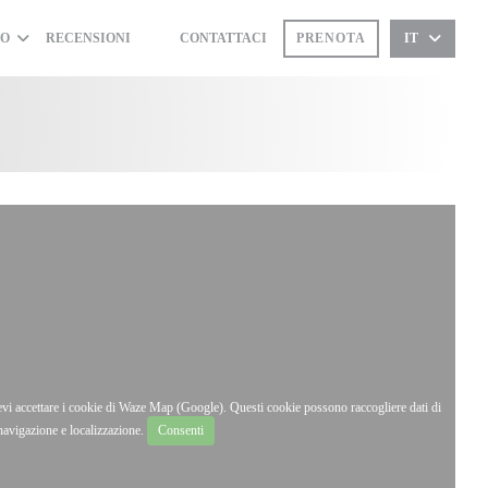
TO
RECENSIONI
CONTATTACI
PRENOTA
IT
((APRE UNA NUOVA FINESTRA))
((APRE UNA NUOVA FINESTRA))
devi accettare i cookie di Waze Map (Google). Questi cookie possono raccogliere dati di
navigazione e localizzazione.
Consenti