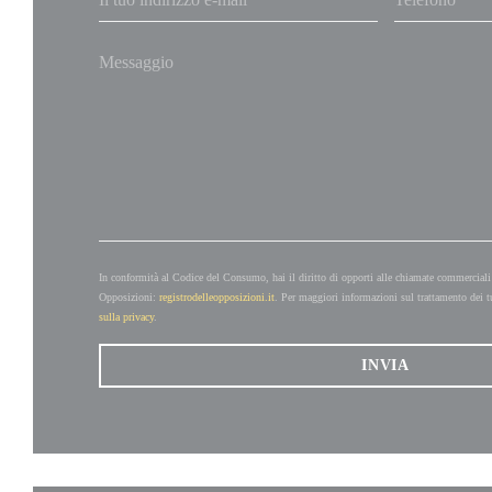
In conformità al Codice del Consumo, hai il diritto di opporti alle chiamate commerciali
Opposizioni:
registrodelleopposizioni.it
. Per maggiori informazioni sul trattamento dei t
sulla privacy
.