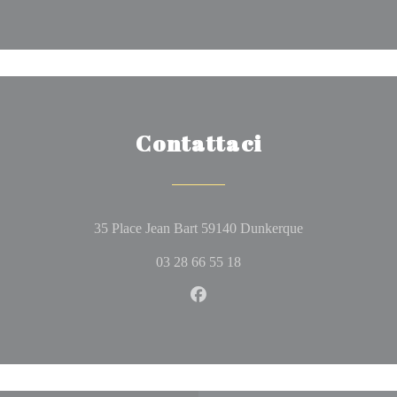
Contattaci
((apre una nuova 
35 Place Jean Bart 59140 Dunkerque
03 28 66 55 18
Facebook ((apre una nuova fine