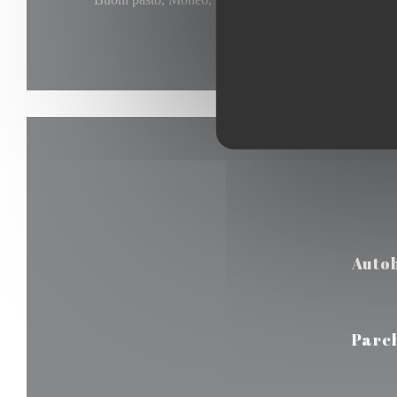
Buoni vacanza, Bancomat
Auto
Parc