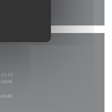
 C2, C4
MARINE
N BART