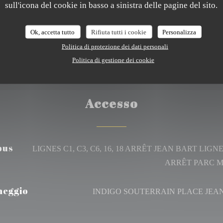
sull'icona del cookie in basso a sinistra delle pagine del sito.
Ok, accetta tutto
Rifiuta tutti i cookie
Personalizza
Politica di protezione dei dati personali
Politica di gestione dei cookie
Accesso
bus
LIGNES C1, C3, C6, 16, 18 ARRÊT JEAN BART LIGNE
ARRÊT PARC 
heggio
INDIGO SOUTERRAIN PLACE JEA