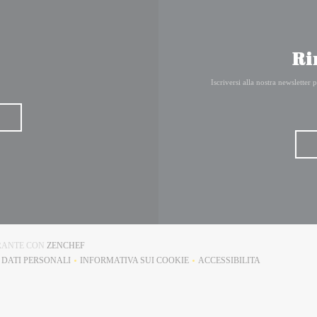
Ri
Iscriversi alla nostra newsletter
((APRE UNA NUOVA FINESTRA))
ORANTE CON
ZENCHEF
I DATI PERSONALI
INFORMATIVA SUI COOKIE
ACCESSIBILITA
RE UNA NUOVA FINESTRA))
((APRE UNA NUOVA FINESTRA))
((APRE UNA NUOVA F