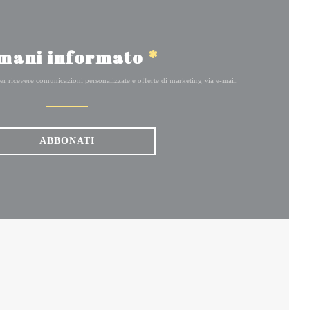
mani informato
*
 per ricevere comunicazioni personalizzate e offerte di marketing via e-mail.
ABBONATI
INESTRA))