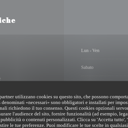
iche
Lun
-
Ven
Sabato
è
Domenica
i partner utilizzano cookies su questo sito, che possono comporta
s denominati «necessari» sono obbligatori e installati per impos
ccesso disabili, Terrazzo
nali richiedono il tuo consenso. Questi cookies opzionali servo
urare l'audience del sito, fornire funzionalità (ad esempio, lega
pubblicità o contenuti personalizzati. Clicca su 'Accetta tutto', '
estire le tue preferenze. Puoi modificare le tue scelte in qualsi
taurant, Contanti, Visa,