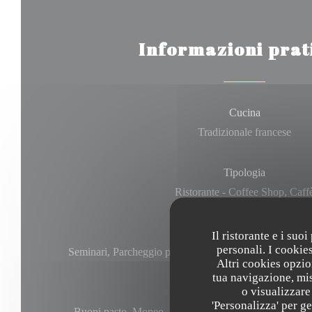
Informazioni prat
Cucina
Tradizionale francese
Tipologia
Ristorante - Coffee Shop, Caff
Servizi
Il ristorante e i suo
personali. I cookie
Seminari, Parcheggio privato, Serata, Privatizzazione, A
Altri cookies opzio
tua navigazione, mis
o visualizzare 
Metodo di pagamento
'Personalizza' per g
Buoni pasto, Moneo, Eurocard / Mastercard, Titoli Res