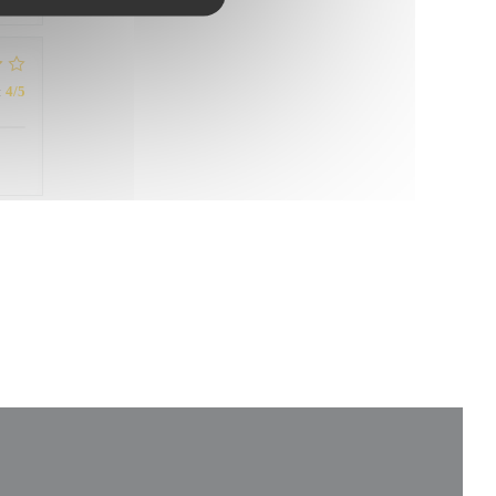
:
4
/5