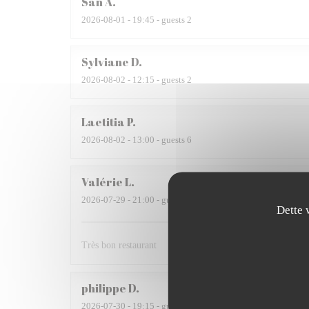
San
A
2026-08-01
- 19:45 - guests 2
Sylviane
D
2026-08-02
- 12:15 - guests 2
Laetitia
P
2026-08-02
- 13:00 - guests 6
Valérie
L
2026-07-29
- 21:00 - guests 3
Dette 
Très bon restaurant
philippe
D
2026-07-30
- 19:15 - guests 4