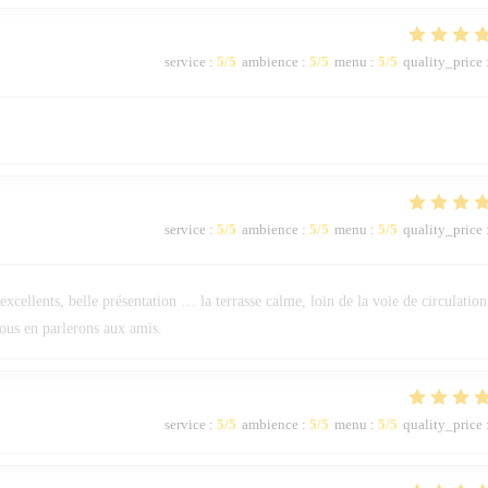
service
:
5
/5
ambience
:
5
/5
menu
:
5
/5
quality_price
service
:
5
/5
ambience
:
5
/5
menu
:
5
/5
quality_price
 excellents, belle présentation … la terrasse calme, loin de la voie de circulation
nous en parlerons aux amis.
service
:
5
/5
ambience
:
5
/5
menu
:
5
/5
quality_price