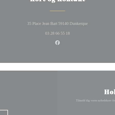
((åbner i et nyt 
35 Place Jean Bart 59140 Dunkerque
03 28 66 55 18
Facebook ((åbner i et nyt vind
Ho
Tilmeld dig vores nyhedsbrev fo