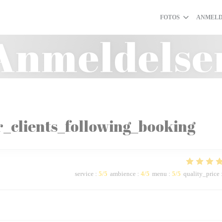
FOTOS
ANMELD
Anmeldelse
_clients_following_booking
service
:
5
/5
ambience
:
4
/5
menu
:
5
/5
quality_price