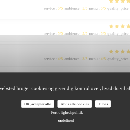
service
:
5
/5
ambience
:
5
/5
menu
:
5
/5
quality_price
service
:
5
/5
ambience
:
5
/5
menu
:
5
/5
quality_price
service
:
4
/5
ambience
:
3
/5
menu
:
4
/5
quality_price
service
:
5
/5
ambience
:
3
/5
menu
:
5
/5
quality_price
websted bruger cookies og giver dig kontrol over, hvad du vil a
OK, accepter alle
Afvis alle cookies
Tilpas
Fortrolighedspolitik
undefined
service
:
5
/5
ambience
:
5
/5
menu
:
5
/5
quality_price