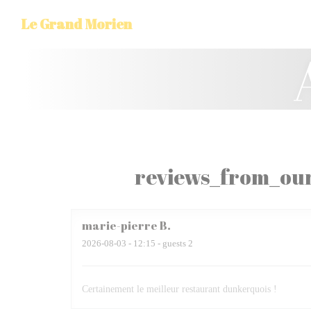
CCookie-styringspanel
Le Grand Morien
reviews_from_our
marie-pierre
B
2026-08-03
- 12:15 - guests 2
Certainement le meilleur restaurant dunkerquois !