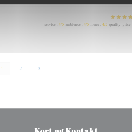
service
:
4
/5
ambience
:
4
/5
menu
:
4
/5
quality_price
1
2
3
Kort og Kontakt