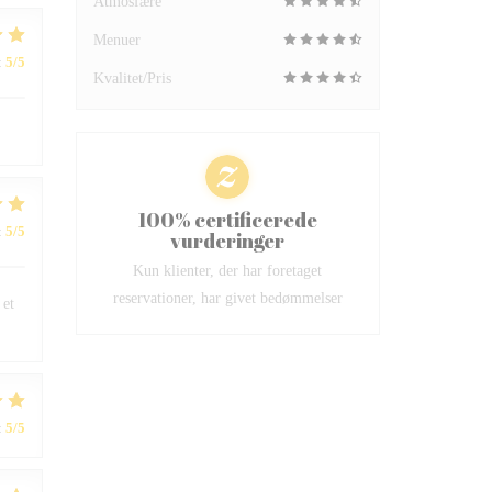
Atmosfære
Menuer
:
5
/5
Kvalitet/Pris
100% certificerede
:
5
/5
vurderinger
Kun klienter, der har foretaget
reservationer, har givet bedømmelser
 et
:
5
/5