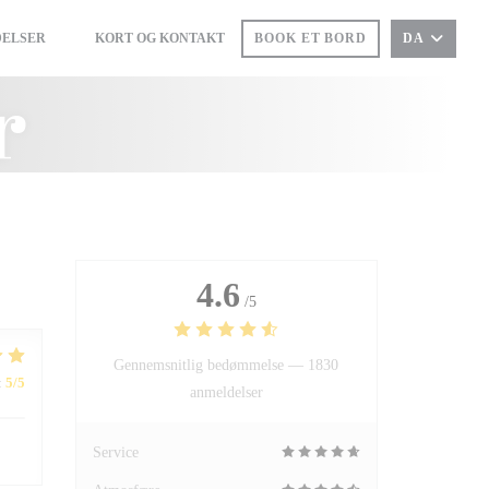
ELSER
KORT OG KONTAKT
BOOK ET BORD
DA
((ÅBNER I ET NYT VINDUE))
((ÅBNER I ET NYT VINDUE))
r
4.6
/5
Gennemsnitlig bedømmelse —
1830
:
5
/5
anmeldelser
Service