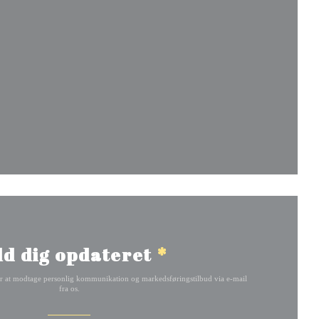
vindue))
ue))
ld dig opdateret
*
r at modtage personlig kommunikation og markedsføringstilbud via e-mail
fra os.