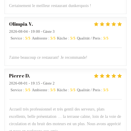
Certainement le meilleur restaurant dunkerquois !
Olimpia
V
2026-08-04
- 19:00 - Gäste 3
Service
:
5
/5
Ambiente
:
5
/5
Küche
:
5
/5
Qualität / Preis
:
5
/5
J'aime beaucoup ce restaurant! Je recommande!
Pierre
D
2026-08-01
- 19:15 - Gäste 2
Service
:
5
/5
Ambiente
:
5
/5
Küche
:
5
/5
Qualität / Preis
:
5
/5
Accueil très professionnel et très gentil des serveurs, plats
excellents, belle présentation … la terrasse calme, loin de la voie de
circulation et du bruit des moteurs est un plus. Nous avons apprécié