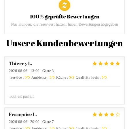
100% geprüfte Bewertungen
Nur Kunden, die reserviert hatten, haben Bewertungen abgegeben
Unsere Kundenbewertungen
Thierry
L
2026-08-06
- 13:00 - Gäste 3
Service
:
5
/5
Ambiente
:
5
/5
Küche
:
5
/5
Qualität / Preis
:
5
/5
Tout est parfait
Françoise
L
2026-08-06
- 20:00 - Gäste 7
Service
:
5
/5
Ambiente
:
5
/5
Küche
:
5
/5
Qualität / Preis
:
5
/5