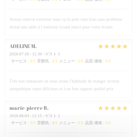
Avions réservé extérieur mais vu le petit vent frais sans problème
dressé une table à l intérieur Grand merci pour votre écoute
ADELINE
M
2026-07-26
- 12:30 - ゲスト 5
サービス
:
5
/5
雰囲気
:
5
/5
メニュー
:
5
/5
品質-価格
:
5
/5
Très bon restaurant où nous avons l'habitude de manger serveur
sympathique repas délicieux et à un bon rapport qualité prix
marie-pierre
B
2026-08-03
- 12:15 - ゲスト 2
サービス
:
5
/5
雰囲気
:
4
/5
メニュー
:
5
/5
品質-価格
:
5
/5