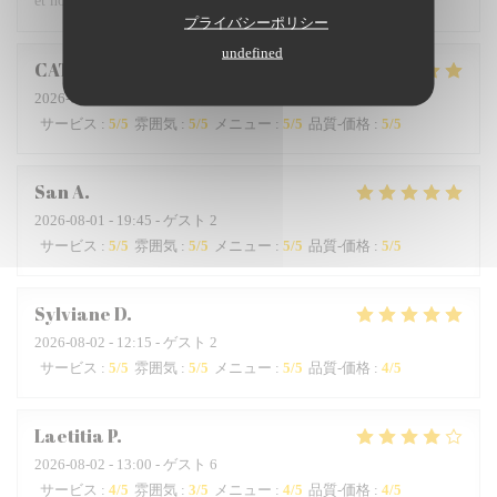
et nous en parlerons aux amis.
プライバシーポリシー
undefined
CATHERINE
D
2026-08-01
- 20:00 - ゲスト 2
サービス
:
5
/5
雰囲気
:
5
/5
メニュー
:
5
/5
品質-価格
:
5
/5
San
A
2026-08-01
- 19:45 - ゲスト 2
サービス
:
5
/5
雰囲気
:
5
/5
メニュー
:
5
/5
品質-価格
:
5
/5
Sylviane
D
2026-08-02
- 12:15 - ゲスト 2
サービス
:
5
/5
雰囲気
:
5
/5
メニュー
:
5
/5
品質-価格
:
4
/5
Laetitia
P
2026-08-02
- 13:00 - ゲスト 6
サービス
:
4
/5
雰囲気
:
3
/5
メニュー
:
4
/5
品質-価格
:
4
/5