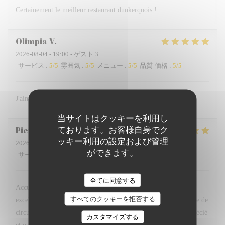
Certainement le meilleur restaurant dunkerquois !
Olimpia
V
2026-08-04
- 19:00 - ゲスト 3
サービス
:
5
/5
雰囲気
:
5
/5
メニュー
:
5
/5
品質-価格
:
5
/5
J'aime beaucoup ce restaurant! Je recommande!
当サイトはクッキーを利用し
Pierre
D
ております。お客様自身でク
ッキー利用の設定および管理
2026-08-01
- 19:15 - ゲスト 2
ができます。
サービス
:
5
/5
雰囲気
:
5
/5
メニュー
:
5
/5
品質-価格
:
5
/5
全てに同意する
Accueil très professionnel et très gentil des serveurs, plats
すべてのクッキーを拒否する
excellents, belle présentation … la terrasse calme, loin de la voie de
circulation et du bruit des moteurs est un plus. Nous avons apprécié
カスタマイズする