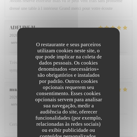
Avions réservé extérieur mais vu le petit vent frais sans problème
dressé une table à l intérieur Grand merci pour votre écoute
ADELINE
M
2026-07-26
- 12:30 - guests 5
service
:
5
/5
ambience
:
5
/5
menu
:
5
/5
quality_price
:
5
/5
O restaurante e seus parceiros
utilizam cookies neste site, o
que pode implicar na coleta de
dados pessoais. Os cookies
Très bon restaurant où nous avons l'habitude de manger serveur
denominados «necessários»
sympathique repas délicieux et à un bon rapport qualité prix
são obrigatórios e instalados
por padrão. Outros cookies
opcionais requerem seu
marie-pierre
B
consentimento. Esses cookies
2026-08-03
- 12:15 - guests 2
opcionais servem para analisar
service
:
5
/5
ambience
:
4
/5
menu
:
5
/5
quality_price
:
5
/5
sua navegação, medir a
audiência do site, oferecer
funcionalidades (por exemplo,
relacionadas às redes sociais)
Certainement le meilleur restaurant dunkerquois !
ou exibir publicidade ou
conteúdos personalizados.