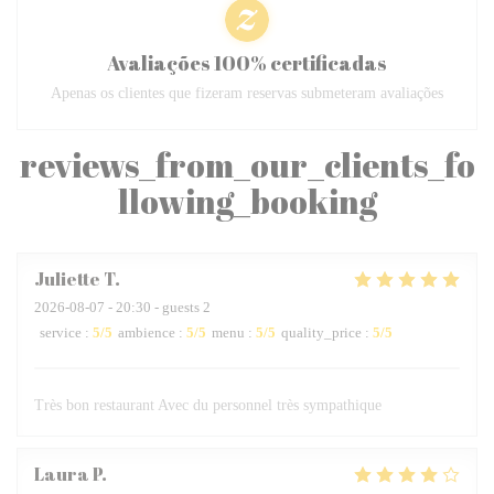
Avaliações 100% certificadas
Apenas os clientes que fizeram reservas submeteram avaliações
reviews_from_our_clients_fo
llowing_booking
Juliette
T
2026-08-07
- 20:30 - guests 2
service
:
5
/5
ambience
:
5
/5
menu
:
5
/5
quality_price
:
5
/5
Très bon restaurant Avec du personnel très sympathique
Laura
P