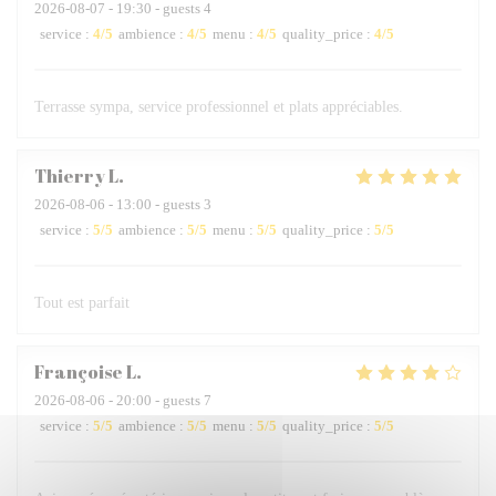
2026-08-07
- 19:30 - guests 4
service
:
4
/5
ambience
:
4
/5
menu
:
4
/5
quality_price
:
4
/5
Terrasse sympa, service professionnel et plats appréciables.
Thierry
L
2026-08-06
- 13:00 - guests 3
service
:
5
/5
ambience
:
5
/5
menu
:
5
/5
quality_price
:
5
/5
Tout est parfait
Françoise
L
2026-08-06
- 20:00 - guests 7
service
:
5
/5
ambience
:
5
/5
menu
:
5
/5
quality_price
:
5
/5