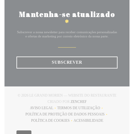
Mantenha-se atualizado
*
Subscrever a nossa newsletter para receber comunicações personalizadas
e ofertas de marketing por correio eletrónico da nossa parte.
SUBSCREVER
© 2026 LE GRAND MORIEN — WEBSITE DO RESTAURANTE
((ABRE NUMA NOVA JANELA
CRIADO POR
ZENCHEF
AVISO LEGAL
TERMOS DE UTILIZAÇÃO
((ABRE NUMA NOVA JANELA))
((ABRE NUMA NOVA JANELA))
POLÍTICA DE PROTEÇÃO DE DADOS PESSOAIS
((ABRE NUMA NOVA JANELA))
POLÍTICA DE COOKIES
ACESSIBILIDADE
((ABRE NUMA NOVA JANELA))
((ABRE NUMA NOVA JANEL