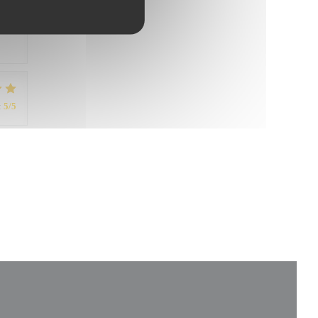
:
5
/5