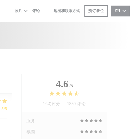
照片
评论
地图和联系方式
预订餐位
ZH
((在新窗口中打开))
((在新窗口中打开))
4.6
/5
平均评分 —
1830 评论
:
5
/5
服务
氛围