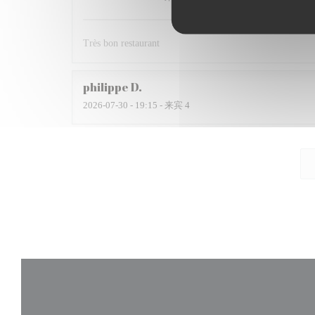
Très bon restaurant
philippe
D
2026-07-30
- 19:15 - 来宾 4