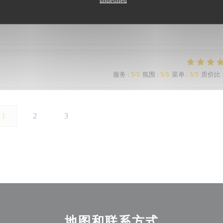
undefined
服务
:
5
/5
氛围
:
5
/5
菜单
:
5
/5
质价比
1
2
3
地图和联系方式