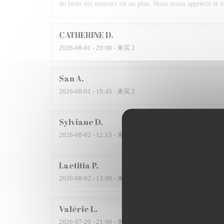
du bruit des moteurs est un plus. Nous avons apprécié et 
CATHERINE
D
2026-08-01
- 20:00 - 来宾 2
San
A
2026-08-01
- 19:45 - 来宾 2
Sylviane
D
2026-08-02
- 12:15 - 来宾 2
Laetitia
P
2026-08-02
- 13:00 - 来宾 6
Valérie
L
2026-07-29
- 21:00 - 来宾 3