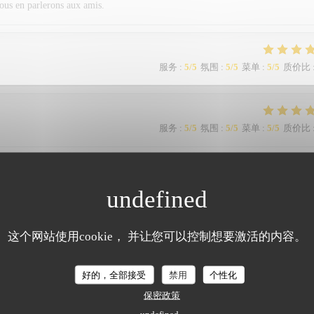
nous en parlerons aux amis.
服务
:
5
/5
氛围
:
5
/5
菜单
:
5
/5
质价比
服务
:
5
/5
氛围
:
5
/5
菜单
:
5
/5
质价比
服务
:
5
/5
氛围
:
5
/5
菜单
:
5
/5
质价比
这个网站使用cookie， 并让您可以控制想要激活的内容。
服务
:
4
/5
氛围
:
3
/5
菜单
:
4
/5
质价比
好的，全部接受
禁用
个性化
保密政策
服务
:
5
/5
氛围
:
3
/5
菜单
:
5
/5
质价比