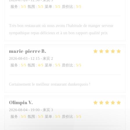
服务
:
5
/5
氛围
:
5
/5
菜单
:
5
/5
质价比
:
5
/5
Très bon restaurant où nous avons l'habitude de manger serveur
sympathique repas délicieux et à un bon rapport qualité prix
marie-pierre
B
2026-08-03
- 12:15 - 来宾 2
服务
:
5
/5
氛围
:
4
/5
菜单
:
5
/5
质价比
:
5
/5
Certainement le meilleur restaurant dunkerquois !
Olimpia
V
2026-08-04
- 19:00 - 来宾 3
服务
:
5
/5
氛围
:
5
/5
菜单
:
5
/5
质价比
:
5
/5