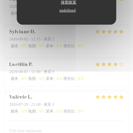
保密政策
2026-08-01
- 19:45 - 来宾 2
undefined
服务
:
5
/5
氛围
:
5
/5
菜单
:
5
/5
质价比
:
5
/5
Sylviane
D
2026-08-02
- 12:15 - 来宾 2
服务
:
5
/5
氛围
:
5
/5
菜单
:
5
/5
质价比
:
4
/5
Laetitia
P
2026-08-02
- 13:00 - 来宾 6
服务
:
4
/5
氛围
:
3
/5
菜单
:
4
/5
质价比
:
4
/5
Valérie
L
2026-07-29
- 21:00 - 来宾 3
服务
:
5
/5
氛围
:
3
/5
菜单
:
5
/5
质价比
:
5
/5
Très bon restaurant