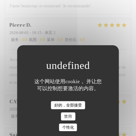
J'aime beaucoup ce restaurant! Je recommande!
Pierre
D
2026-08-01
- 19:15 - 来宾 2
服务
:
5
/5
氛围
:
5
/5
菜单
:
5
/5
质价比
:
5
/5
Accueil très professionnel et très gentil des serveurs, plats
excellents, belle présentation … la terrasse calme, loin de la voie de
circulation et du bruit des moteurs est un plus. Nous avons apprécié
这个网站使用cookie， 并让您
et nous en parlerons aux amis.
可以控制想要激活的内容。
CATHERINE
D
好的，全部接受
2026-08-01
- 20:00 - 来宾 2
服务
:
5
/5
氛围
:
5
/5
菜单
:
5
/5
质价比
:
5
/5
禁用
个性化
San
A