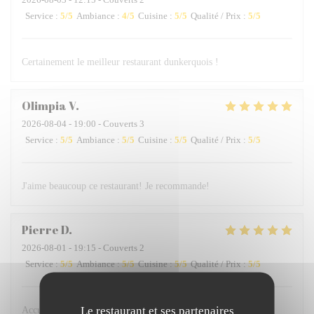
Service
:
5
/5
Ambiance
:
4
/5
Cuisine
:
5
/5
Qualité / Prix
:
5
/5
Certainement le meilleur restaurant dunkerquois !
Olimpia
V
2026-08-04
- 19:00 - Couverts 3
Service
:
5
/5
Ambiance
:
5
/5
Cuisine
:
5
/5
Qualité / Prix
:
5
/5
J'aime beaucoup ce restaurant! Je recommande!
Pierre
D
2026-08-01
- 19:15 - Couverts 2
Service
:
5
/5
Ambiance
:
5
/5
Cuisine
:
5
/5
Qualité / Prix
:
5
/5
Le restaurant et ses partenaires
Accueil très professionnel et très gentil des serveurs, plats