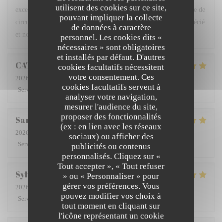
utilisent des cookies sur ce site,
excellents, belle présentation … la terrasse calme, loin de la voie de
pouvant impliquer la collecte
circulation et du bruit des moteurs est un plus. Nous avons apprécié
de données à caractère
et nous en parlerons aux amis.
personnel. Les cookies dits «
nécessaires » sont obligatoires
et installés par défaut. D'autres
CATHERINE
D
cookies facultatifs nécessitent
votre consentement. Ces
2026-08-01
- 20:00 - Couverts 2
cookies facultatifs servent à
Service
:
5
/5
Ambiance
:
5
/5
Cuisine
:
5
/5
Qualité / Prix
:
5
/5
analyser votre navigation,
mesurer l'audience du site,
proposer des fonctionnalités
San
A
(ex : en lien avec les réseaux
2026-08-01
- 19:45 - Couverts 2
sociaux) ou afficher des
Service
:
5
/5
Ambiance
:
5
/5
Cuisine
:
5
/5
Qualité / Prix
:
5
/5
publicités ou contenus
personnalisés. Cliquez sur «
Tout accepter », « Tout refuser
Sylviane
D
» ou « Personnaliser » pour
gérer vos préférences. Vous
2026-08-02
- 12:15 - Couverts 2
pouvez modifier vos choix à
Service
:
5
/5
Ambiance
:
5
/5
Cuisine
:
5
/5
Qualité / Prix
:
4
/5
tout moment en cliquant sur
l'icône représentant un cookie