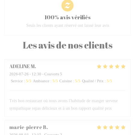
100% avis vérifiés
Seuls les clients ayant réservé ont laissé leur avis
Les avis de nos clients
ADELINE
M
2026-07-26
- 12:30 - Couverts 5
Service
:
5
/5
Ambiance
:
5
/5
Cuisine
:
5
/5
Qualité / Prix
:
5
/5
Très bon restaurant où nous avons l'habitude de manger serveur
sympathique repas délicieux et à un bon rapport qualité prix
marie-pierre
B
2026-08-03
- 12:15 - Couverts 2