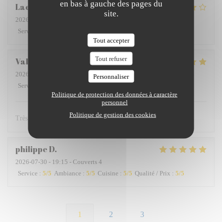
en bas à gauche des pages du
Laetitia
P
site.
2026-08-02
- 13:00 - Couverts 6
Service
:
4
/5
Ambiance
:
3
/5
Cuisine
:
4
/5
Qualité / Prix
:
4
/5
Tout accepter
Tout refuser
Valérie
L
2026-07-29
- 21:00 - Couverts 3
Personnaliser
Service
:
5
/5
Ambiance
:
3
/5
Cuisine
:
5
/5
Qualité / Prix
:
5
/5
Politique de protection des données à caractère
personnel
Politique de gestion des cookies
Très bon restaurant
philippe
D
2026-07-30
- 19:15 - Couverts 4
Service
:
5
/5
Ambiance
:
5
/5
Cuisine
:
5
/5
Qualité / Prix
:
5
/5
1
2
3