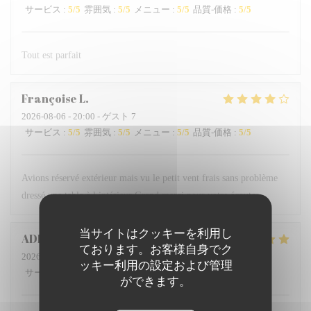
サービス
:
5
/5
雰囲気
:
5
/5
メニュー
:
5
/5
品質-価格
:
5
/5
Tout est parfait
Françoise
L
2026-08-06
- 20:00 - ゲスト 7
サービス
:
5
/5
雰囲気
:
5
/5
メニュー
:
5
/5
品質-価格
:
5
/5
Avions réservé extérieur mais vu le petit vent frais sans problème
dressé une table à l intérieur Grand merci pour votre écoute
当サイトはクッキーを利用し
ADELINE
M
ております。お客様自身でク
2026-07-26
- 12:30 - ゲスト 5
ッキー利用の設定および管理
サービス
:
5
/5
雰囲気
:
5
/5
メニュー
:
5
/5
品質-価格
:
5
/5
ができます。