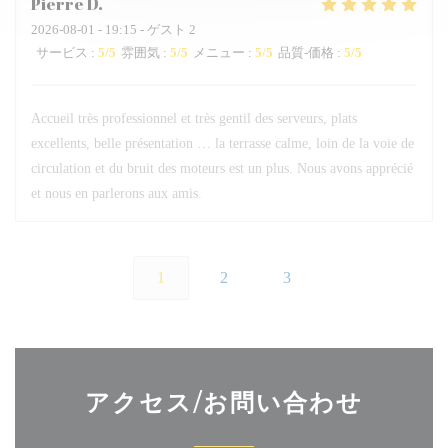
Pierre
D
2026-08-01
- 19:15 - ゲスト 2
サービス
:
5
/5
雰囲気
:
5
/5
メニュー
:
5
/5
品質-価格
:
5
/5
Accueil très professionnel et très gentil des serveurs, plats
excellents, belle présentation … la terrasse calme, loin de la voie de
circulation et du bruit des moteurs est un plus. Nous avons apprécié
et nous en parlerons aux amis.
1
2
3
アクセス/お問い合わせ