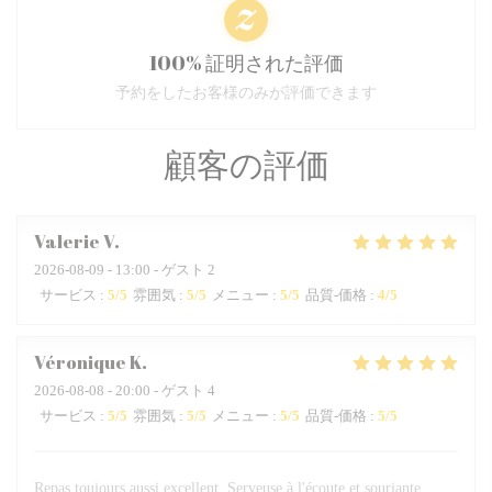
100% 証明された評価
予約をしたお客様のみが評価できます
顧客の評価
Valerie
V
2026-08-09
- 13:00 - ゲスト 2
サービス
:
5
/5
雰囲気
:
5
/5
メニュー
:
5
/5
品質-価格
:
4
/5
Véronique
K
2026-08-08
- 20:00 - ゲスト 4
サービス
:
5
/5
雰囲気
:
5
/5
メニュー
:
5
/5
品質-価格
:
5
/5
Repas toujours aussi excellent. Serveuse à l'écoute et souriante.