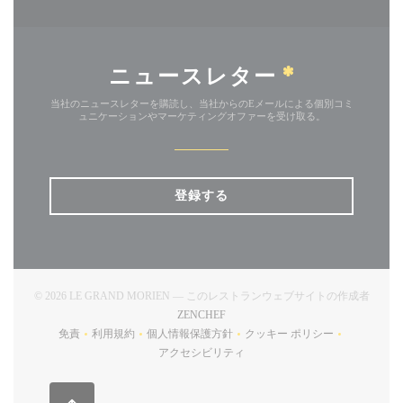
ニュースレター
*
当社のニュースレターを購読し、当社からのEメールによる個別コミ
ュニケーションやマーケティングオファーを受け取る。
登録する
© 2026 LE GRAND MORIEN — このレストランウェブサイトの作成者
((新しいウィンドウで開きます))
ZENCHEF
免責
利用規約
個人情報保護方針
クッキー ポリシー
((新しいウィンドウで開きます))
((新しいウィンドウで開きます))
((新しいウィンドウで開きます))
((新しいウィンドウで開
アクセシビリティ
((新しいウィンドウで開きます))