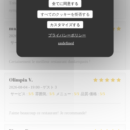
Très bon restaurant où nous avons l'habitude de manger serveur
全てに同意する
sympathique repas délicieux et à un bon rapport qualité prix
すべてのクッキーを拒否する
カスタマイズする
marie-pierre
B
プライバシーポリシー
2026-08-03
- 12:15 - ゲスト 2
サービス
:
5
/5
雰囲気
:
4
/5
メニュー
:
5
/5
品質-価格
:
5
/5
undefined
Certainement le meilleur restaurant dunkerquois !
Olimpia
V
2026-08-04
- 19:00 - ゲスト 3
サービス
:
5
/5
雰囲気
:
5
/5
メニュー
:
5
/5
品質-価格
:
5
/5
J'aime beaucoup ce restaurant! Je recommande!