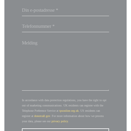
In accordance with data protection regulations, you have the right to opt
out of marketing communications. UK residents can register with the
Telephone Preference Service at
tpsonline.org.uk
. US residents can
register at
donotcall.gov
. For more information about how we process
your data, please see our
privacy policy
.