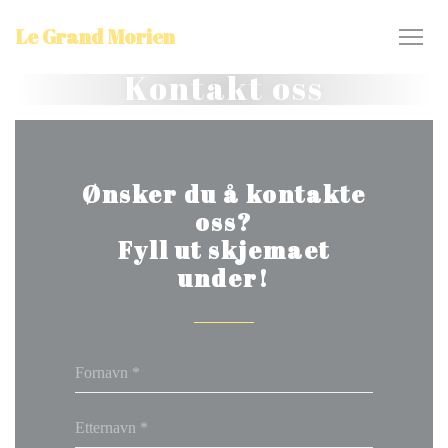
Panel for informasjonskapsler
Le Grand Morien
Kontakt oss
Ønsker du å kontakte
oss?
Fyll ut skjemaet
under!