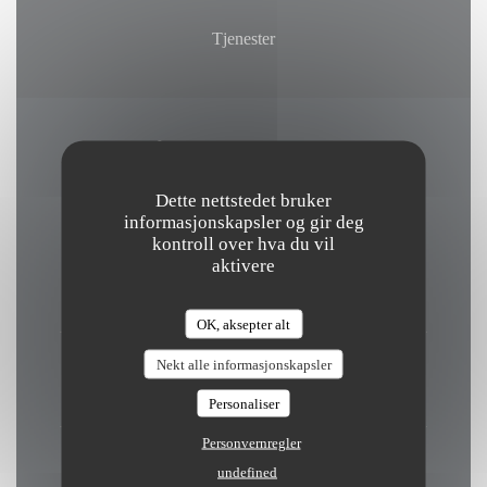
Tjenester
Åpningstider
Dette nettstedet bruker
informasjonskapsler og gir deg
kontroll over hva du vil
aktivere
Man
-
Fre
09:00 - 22:00
OK, aksepter alt
Lørdag
Nekt alle informasjonskapsler
09:00 - 23:00
Personaliser
Personvernregler
Søndag
undefined