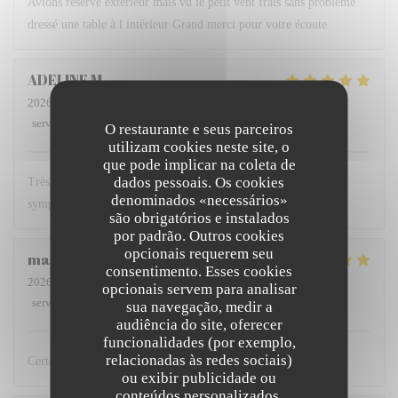
Avions réservé extérieur mais vu le petit vent frais sans problème
dressé une table à l intérieur Grand merci pour votre écoute
ADELINE
M
2026-07-26
- 12:30 - guests 5
service
:
5
/5
ambience
:
5
/5
menu
:
5
/5
quality_price
:
5
/5
O restaurante e seus parceiros
utilizam cookies neste site, o
que pode implicar na coleta de
dados pessoais. Os cookies
Très bon restaurant où nous avons l'habitude de manger serveur
denominados «necessários»
sympathique repas délicieux et à un bon rapport qualité prix
são obrigatórios e instalados
por padrão. Outros cookies
opcionais requerem seu
marie-pierre
B
consentimento. Esses cookies
2026-08-03
- 12:15 - guests 2
opcionais servem para analisar
service
:
5
/5
ambience
:
4
/5
menu
:
5
/5
quality_price
:
5
/5
sua navegação, medir a
audiência do site, oferecer
funcionalidades (por exemplo,
relacionadas às redes sociais)
Certainement le meilleur restaurant dunkerquois !
ou exibir publicidade ou
conteúdos personalizados.