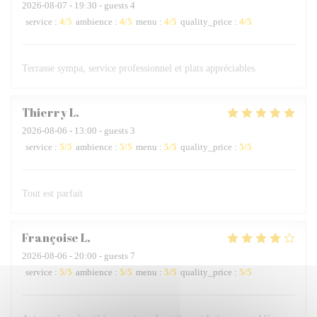
2026-08-07
- 19:30 - guests 4
service
:
4
/5
ambience
:
4
/5
menu
:
4
/5
quality_price
:
4
/5
Terrasse sympa, service professionnel et plats appréciables.
Thierry
L
2026-08-06
- 13:00 - guests 3
service
:
5
/5
ambience
:
5
/5
menu
:
5
/5
quality_price
:
5
/5
Tout est parfait
Françoise
L
2026-08-06
- 20:00 - guests 7
service
:
5
/5
ambience
:
5
/5
menu
:
5
/5
quality_price
:
5
/5