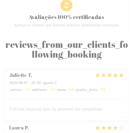
Avaliações 100% certificadas
Apenas os clientes que fizeram reservas submeteram avaliações
reviews_from_our_clients_fo
llowing_booking
Juliette
T
2026-08-07
- 20:30 - guests 2
service
:
5
/5
ambience
:
5
/5
menu
:
5
/5
quality_price
:
5
/5
Très bon restaurant Avec du personnel très sympathique
Laura
P