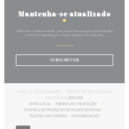
Mantenha-se atualizado
*
Subscrever a nossa newsletter para receber comunicações personalizadas
e ofertas de marketing por correio eletrónico da nossa parte.
SUBSCREVER
© 2026 LE GRAND MORIEN — WEBSITE DO RESTAURANTE
((ABRE NUMA NOVA JANELA
CRIADO POR
ZENCHEF
AVISO LEGAL
TERMOS DE UTILIZAÇÃO
((ABRE NUMA NOVA JANELA))
((ABRE NUMA NOVA JANELA))
POLÍTICA DE PROTEÇÃO DE DADOS PESSOAIS
((ABRE NUMA NOVA JANELA))
POLÍTICA DE COOKIES
ACESSIBILIDADE
((ABRE NUMA NOVA JANELA))
((ABRE NUMA NOVA JANEL