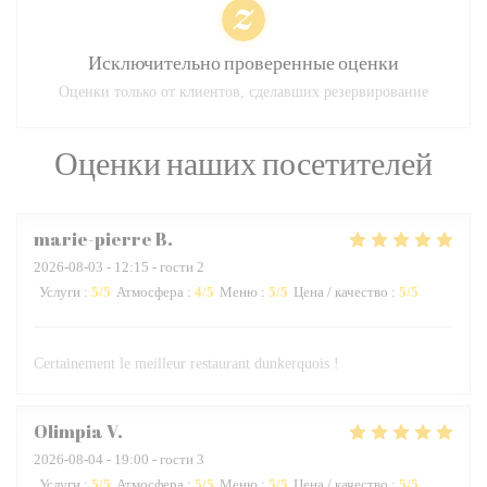
Исключительно проверенные оценки
Оценки только от клиентов, сделавших резервирование
Оценки наших посетителей
marie-pierre
B
2026-08-03
- 12:15 - гости 2
Услуги
:
5
/5
Атмосфера
:
4
/5
Меню
:
5
/5
Цена / качество
:
5
/5
Certainement le meilleur restaurant dunkerquois !
Olimpia
V
2026-08-04
- 19:00 - гости 3
Услуги
:
5
/5
Атмосфера
:
5
/5
Меню
:
5
/5
Цена / качество
:
5
/5