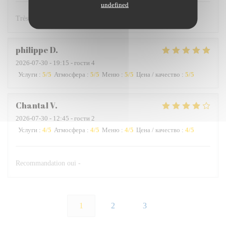
undefined
Très bon restaurant
philippe
D
2026-07-30
- 19:15 - гости 4
Услуги
:
5
/5
Атмосфера
:
5
/5
Меню
:
5
/5
Цена / качество
:
5
/5
Chantal
V
2026-07-30
- 12:45 - гости 2
Услуги
:
4
/5
Атмосфера
:
4
/5
Меню
:
4
/5
Цена / качество
:
4
/5
Recommandation oui -
1
2
3