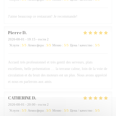
J'aime beaucoup ce restaurant! Je recommande!
Pierre
D
2026-08-01
- 19:15 - гости 2
Услуги
:
5
/5
Атмосфера
:
5
/5
Меню
:
5
/5
Цена / качество
:
5
/5
Accueil très professionnel et très gentil des serveurs, plats
excellents, belle présentation … la terrasse calme, loin de la voie de
circulation et du bruit des moteurs est un plus. Nous avons apprécié
et nous en parlerons aux amis.
CATHERINE
D
2026-08-01
- 20:00 - гости 2
Услуги
:
5
/5
Атмосфера
:
5
/5
Меню
:
5
/5
Цена / качество
:
5
/5