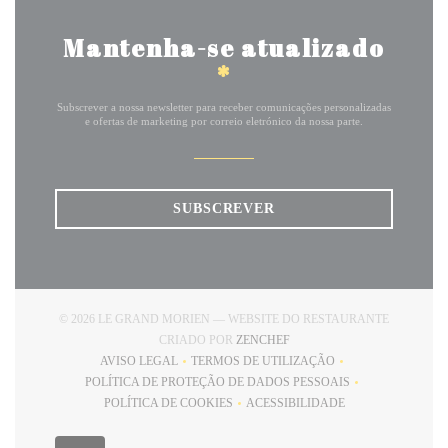
Mantenha-se atualizado
*
Subscrever a nossa newsletter para receber comunicações personalizadas
e ofertas de marketing por correio eletrónico da nossa parte.
SUBSCREVER
© 2026 LE GRAND MORIEN — WEBSITE DO RESTAURANTE
((ABRE NUMA NOVA JANELA
CRIADO POR
ZENCHEF
AVISO LEGAL
TERMOS DE UTILIZAÇÃO
((ABRE NUMA NOVA JANELA))
((ABRE NUMA NOVA JANELA))
POLÍTICA DE PROTEÇÃO DE DADOS PESSOAIS
((ABRE NUMA NOVA JANELA))
POLÍTICA DE COOKIES
ACESSIBILIDADE
((ABRE NUMA NOVA JANELA))
((ABRE NUMA NOVA JANEL