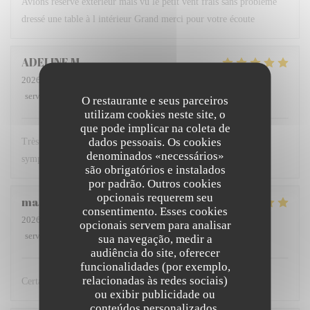
Avions réservé extérieur mais vu le petit vent frais sans problème
dressé une table à l intérieur Grand merci pour votre écoute
ADELINE
M
2026-07-26
- 12:30 - guests 5
service
:
5
/5
ambience
:
5
/5
menu
:
5
/5
quality_price
:
5
/5
O restaurante e seus parceiros
utilizam cookies neste site, o
que pode implicar na coleta de
dados pessoais. Os cookies
Très bon restaurant où nous avons l'habitude de manger serveur
denominados «necessários»
sympathique repas délicieux et à un bon rapport qualité prix
são obrigatórios e instalados
por padrão. Outros cookies
opcionais requerem seu
marie-pierre
B
consentimento. Esses cookies
2026-08-03
- 12:15 - guests 2
opcionais servem para analisar
service
:
5
/5
ambience
:
4
/5
menu
:
5
/5
quality_price
:
5
/5
sua navegação, medir a
audiência do site, oferecer
funcionalidades (por exemplo,
relacionadas às redes sociais)
Certainement le meilleur restaurant dunkerquois !
ou exibir publicidade ou
conteúdos personalizados.