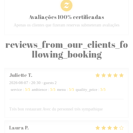
Avaliações 100% certificadas
Apenas os clientes que fizeram reservas submeteram avaliações
reviews_from_our_clients_fo
llowing_booking
Juliette
T
2026-08-07
- 20:30 - guests 2
service
:
5
/5
ambience
:
5
/5
menu
:
5
/5
quality_price
:
5
/5
Très bon restaurant Avec du personnel très sympathique
Laura
P