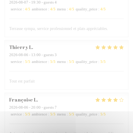
2026-08-07
- 19:30 - guests 4
service
:
4
/5
ambience
:
4
/5
menu
:
4
/5
quality_price
:
4
/5
Terrasse sympa, service professionnel et plats appréciables.
Thierry
L
2026-08-06
- 13:00 - guests 3
service
:
5
/5
ambience
:
5
/5
menu
:
5
/5
quality_price
:
5
/5
Tout est parfait
Françoise
L
2026-08-06
- 20:00 - guests 7
service
:
5
/5
ambience
:
5
/5
menu
:
5
/5
quality_price
:
5
/5