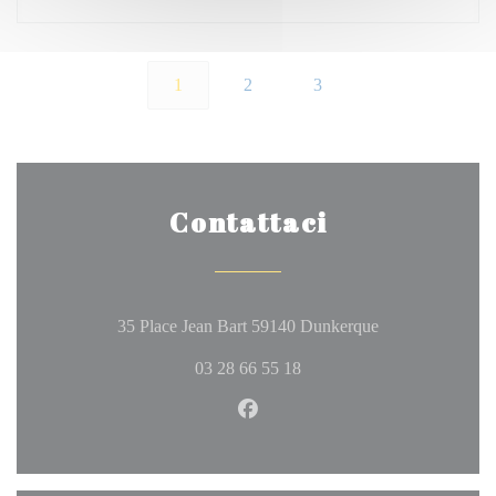
1
2
3
Contattaci
((apre una nuova 
35 Place Jean Bart 59140 Dunkerque
03 28 66 55 18
Facebook ((apre una nuova fine