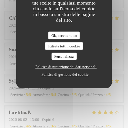
et nous en parlerons aux amis.
tue scelte in qualsiasi momento
cliccando sull'icona del cookie
in basso a sinistra delle pagine
CATHERINE
D
del sito.
2026-08-01
- 20:00 - Ospiti 2
Servizio
:
5
/5
Atmosfera
:
5
/5
Cucina
:
5
/5
Qualità / Prezzo
:
5
/5
Ok, accetta tutto
Rifiuta tutti i cookie
San
A
Personalizza
2026-08-01
- 19:45 - Ospiti 2
Servizio
:
5
/5
Atmosfera
:
5
/5
Cucina
:
5
/5
Qualità / Prezzo
:
5
/5
Politica di protezione dei dati personali
Politica di gestione dei cookie
Sylviane
D
2026-08-02
- 12:15 - Ospiti 2
Servizio
:
5
/5
Atmosfera
:
5
/5
Cucina
:
5
/5
Qualità / Prezzo
:
4
/5
Laetitia
P
2026-08-02
- 13:00 - Ospiti 6
Servizio
:
4
/5
Atmosfera
:
3
/5
Cucina
:
4
/5
Qualità / Prezzo
:
4
/5