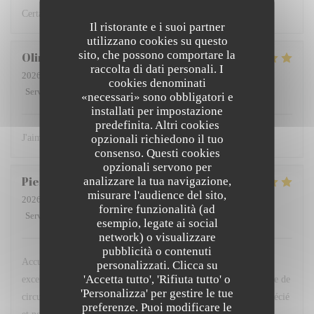
Certainement le meilleur restaurant dunkerquois !
Il ristorante e i suoi partner
utilizzano cookies su questo
sito, che possono comportare la
Olimpia
V
raccolta di dati personali. I
2026-08-04
- 19:00 - Ospiti 3
cookies denominati
Servizio
:
5
/5
Atmosfera
:
5
/5
Cucina
:
5
/5
Qualità / Prezzo
:
5
/5
«necessari» sono obbligatori e
installati per impostazione
predefinita. Altri cookies
opzionali richiedono il tuo
J'aime beaucoup ce restaurant! Je recommande!
consenso. Questi cookies
opzionali servono per
Pierre
D
analizzare la tua navigazione,
misurare l'audience del sito,
2026-08-01
- 19:15 - Ospiti 2
fornire funzionalità (ad
Servizio
:
5
/5
Atmosfera
:
5
/5
Cucina
:
5
/5
Qualità / Prezzo
:
5
/5
esempio, legate ai social
network) o visualizzare
pubblicità o contenuti
Accueil très professionnel et très gentil des serveurs, plats
personalizzati. Clicca su
'Accetta tutto', 'Rifiuta tutto' o
excellents, belle présentation … la terrasse calme, loin de la voie de
'Personalizza' per gestire le tue
circulation et du bruit des moteurs est un plus. Nous avons apprécié
preferenze. Puoi modificare le