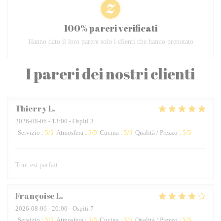
100% pareri verificati
Hanno dato il loro parere solo i clienti che hanno prenotato
I pareri dei nostri clienti
Thierry
L
2026-08-06
- 13:00 - Ospiti 3
Servizio
:
5
/5
Atmosfera
:
5
/5
Cucina
:
5
/5
Qualità / Prezzo
:
5
/5
Tout est parfait
Françoise
L
2026-08-06
- 20:00 - Ospiti 7
Servizio
:
5
/5
Atmosfera
:
5
/5
Cucina
:
5
/5
Qualità / Prezzo
:
5
/5