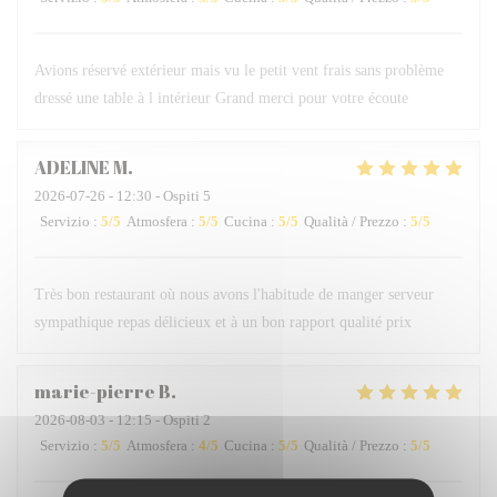
Avions réservé extérieur mais vu le petit vent frais sans problème
dressé une table à l intérieur Grand merci pour votre écoute
ADELINE
M
2026-07-26
- 12:30 - Ospiti 5
Servizio
:
5
/5
Atmosfera
:
5
/5
Cucina
:
5
/5
Qualità / Prezzo
:
5
/5
Très bon restaurant où nous avons l'habitude de manger serveur
sympathique repas délicieux et à un bon rapport qualité prix
marie-pierre
B
2026-08-03
- 12:15 - Ospiti 2
Servizio
:
5
/5
Atmosfera
:
4
/5
Cucina
:
5
/5
Qualità / Prezzo
:
5
/5