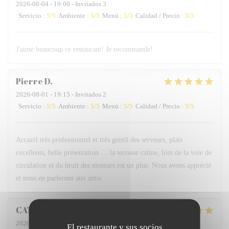
2026-08-04
- 19:00 - Invitados 3
Servicio
:
5
/5
Ambiente
:
5
/5
Menú
:
5
/5
Calidad / Precio
:
5
/5
J'aime beaucoup ce restaurant! Je recommande!
Pierre
D
2026-08-01
- 19:15 - Invitados 2
Servicio
:
5
/5
Ambiente
:
5
/5
Menú
:
5
/5
Calidad / Precio
:
5
/5
Accueil très professionnel et très gentil des serveurs, plats
excellents, belle présentation … la terrasse calme, loin de la voie de
circulation et du bruit des moteurs est un plus. Nous avons apprécié
et nous en parlerons aux amis.
CATHERINE
D
2026-08-01
- 20:00 - Invitados 2
El restaurante y sus socios