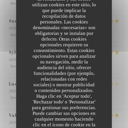
Servicio
:
5
/5
Ambiente
:
5
/5
Menú
:
5
/5
Calidad / Precio
:
5
/5
utilizan cookies en este sitio, lo
que puede implicar la
recopilación de datos
San
A
personales. Las cookies
denominadas «necesarias» son
2026-08-01
- 19:45 - Invitados 2
obligatorias y se instalan por
Servicio
:
5
/5
Ambiente
:
5
/5
Menú
:
5
/5
Calidad / Precio
:
5
/5
defecto. Otras cookies
opcionales requieren su
consentimiento. Estas cookies
Sylviane
D
opcionales sirven para analizar
2026-08-02
- 12:15 - Invitados 2
su navegación, medir la
Servicio
:
5
/5
Ambiente
:
5
/5
Menú
:
5
/5
Calidad / Precio
:
4
/5
audiencia del sitio, ofrecer
funcionalidades (por ejemplo,
relacionadas con redes
Laetitia
P
sociales) o mostrar publicidad
o contenidos personalizados.
2026-08-02
- 13:00 - Invitados 6
Haga clic en 'Aceptar todo',
Servicio
:
4
/5
Ambiente
:
3
/5
Menú
:
4
/5
Calidad / Precio
:
4
/5
'Rechazar todo' o 'Personalizar'
para gestionar sus preferencias.
Puede cambiar sus opciones en
Valérie
L
cualquier momento haciendo
2026-07-29
- 21:00 - Invitados 3
clic en el icono de cookie en la