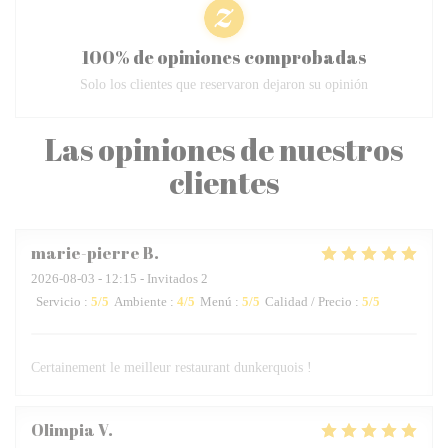
100% de opiniones comprobadas
Solo los clientes que reservaron dejaron su opinión
Las opiniones de nuestros
clientes
marie-pierre
B
2026-08-03
- 12:15 - Invitados 2
Servicio
:
5
/5
Ambiente
:
4
/5
Menú
:
5
/5
Calidad / Precio
:
5
/5
Certainement le meilleur restaurant dunkerquois !
Olimpia
V